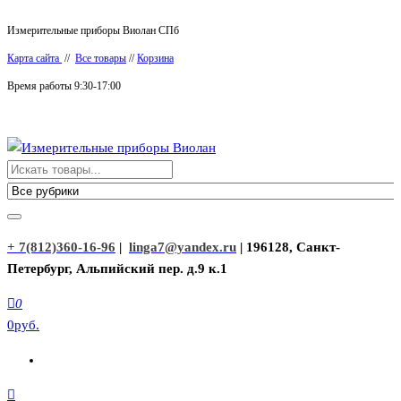
Перейти
Измерительные приборы Виолан СПб
к
Карта сайта
//
Все товары
//
Корзина
содержимому
Время работы 9:30-17:00
Измерительные приборы Виолан
+ 7(812)360-16-96
|
linga7@yandex.ru
| 196128, Санкт-
Петербург, Альпийский пер. д.9 к.1
0
0руб.