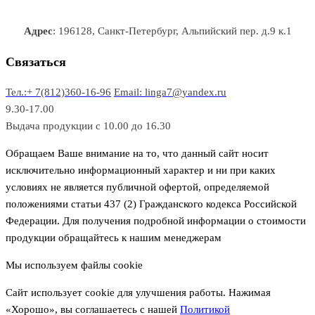
а
о
о
а
о
р
в
в
в
Адрес
: 196128, Санкт-Петербург, Альпийский пер. д.9 к.1
о
а
а
в
р
р
Связаться
о
а
Тел.:+ 7(812)360-16-96
Email: linga7@yandex.ru
в
9.30-17.00
Выдача продукции с 10.00 до 16.30
Обращаем Ваше внимание на то, что данный сайт носит
исключительно информационный характер и ни при каких
условиях не является публичной офертой, определяемой
положениями статьи 437 (2) Гражданского кодекса Российской
Федерации. Для получения подробной информации о стоимости
продукции обращайтесь к нашим менеджерам
Мы используем файлы cookie
Сайт использует cookie для улучшения работы. Нажимая
«Хорошо», вы соглашаетесь с нашей
Политикой