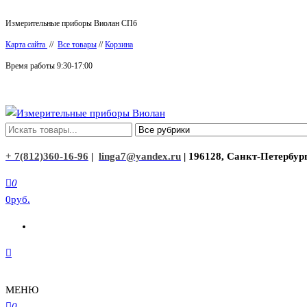
Перейти
Измерительные приборы Виолан СПб
к
Карта сайта
//
Все товары
//
Корзина
содержимому
Время работы 9:30-17:00
Измерительные приборы Виолан
+ 7(812)360-16-96
|
linga7@yandex.ru
| 196128, Санкт-Петербург
0
0руб.
МЕНЮ
0