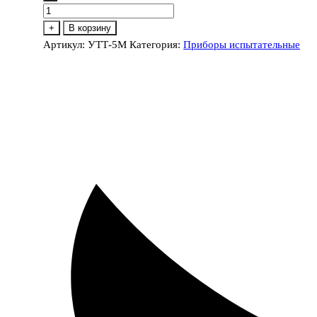
Количество
товара
+
В корзину
УТТ-5М
Артикул:
УТТ-5М
Категория:
Приборы испытательные
трансформатор
тока
измерительный
лабораторный