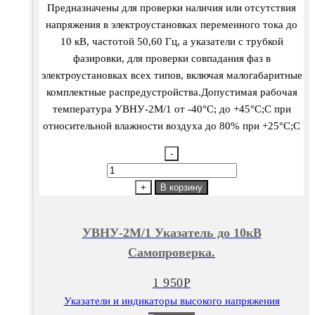
Предназначены для проверки наличия или отсутствия
напряжения в электроустановках переменного тока до
10 кВ, частотой 50,60 Гц, а указатели с трубкой
фазировки, для проверки совпадания фаз в
электроустановках всех типов, включая малогабаритные
комплектные распредустройства.Допустимая рабочая
температура УВНУ-2М/1 от -40°С; до +45°С;С при
относительной влажности воздуха до 80% при +25°С;С
-
Количество
товара
+
В корзину
УВНУ-2М/1
Указатель
УВНУ-2М/1 Указатель до 10кВ
до
Самопроверка.
10кВ
Самопроверка.
1 950
Р
Указатели и индикаторы высокого напряжения