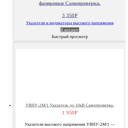
фазировки Самопроверка.
до
10кВ
3 350
Р
С
Указатели и индикаторы высокого напряжения
трубкой
В корзину
фазировки
Быстрый просмотр
Самопроверка.
УВНУ-2М/1 Указатель до 10кВ Самопроверка.
1 950
Р
Указатели высокого напряжения УВНУ-2М/1 —