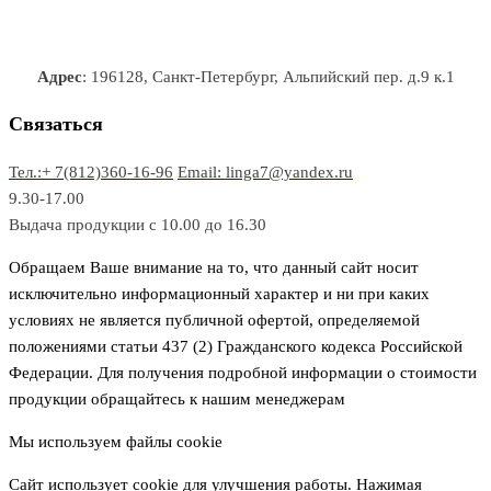
в
в
т
т
р
а
р
а
о
о
а
о
р
в
в
в
Адрес
: 196128, Санкт-Петербург, Альпийский пер. д.9 к.1
о
а
а
в
р
р
Связаться
о
а
Тел.:+ 7(812)360-16-96
Email: linga7@yandex.ru
в
9.30-17.00
Выдача продукции с 10.00 до 16.30
Обращаем Ваше внимание на то, что данный сайт носит
исключительно информационный характер и ни при каких
условиях не является публичной офертой, определяемой
положениями статьи 437 (2) Гражданского кодекса Российской
Федерации. Для получения подробной информации о стоимости
продукции обращайтесь к нашим менеджерам
Мы используем файлы cookie
Сайт использует cookie для улучшения работы. Нажимая