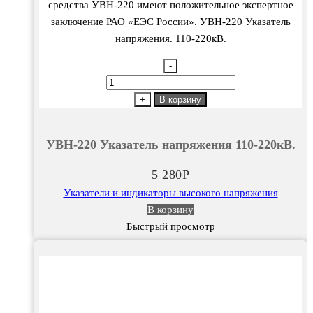
средства УВН-220 имеют положительное экспертное
заключение РАО «ЕЭС России». УВН-220 Указатель
напряжения. 110-220кВ.
-
Количество
товара
+
В корзину
УВН-220
Указатель
УВН-220 Указатель напряжения 110-220кВ.
напряжения
110-
5 280
Р
220кВ.
Указатели и индикаторы высокого напряжения
В корзину
Быстрый просмотр