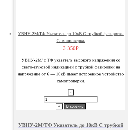
УВНУ-2М/ТФ Указатель до 10кВ С трубкой фазировки
Самопроверка.
3 350
Р
УВНУ-2М/ с ТФ указатель высокого напряжения со
свето-звуковой индикацией с трубкой фазировки на
напряжение от 6 — 10кВ имеет встроенное устройство
самопроверки.
-
Количество
товара
+
В корзину
УВНУ-2М/
ТФ
УВНУ-2М/ТФ Указатель до 10кВ С трубкой
Указатель