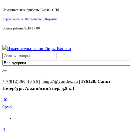
Перейти
Измерительные приборы Виолан СПб
к
Карта сайта
//
Все товары
//
Корзина
содержимому
Время работы 9:30-17:00
Измерительные приборы Виолан
+ 7(812)360-16-96
|
linga7@yandex.ru
| 196128, Санкт-
Петербург, Альпийский пер. д.9 к.1
0
0руб.