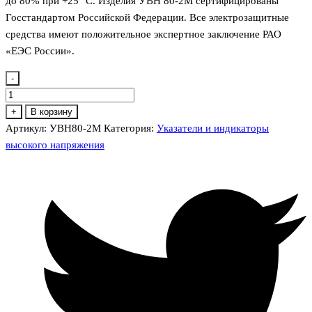
до 80% при +25 °С. Изделия УВН 80-2М сертифицированы
Госстандартом Российской Федерации. Все электрозащитные
средства имеют положительное экспертное заключение РАО
«ЕЭС России».
-
Количество
товара
+
В корзину
УВН80-
Артикул:
УВН80-2М
Категория:
Указатели и индикаторы
2М
высокого напряжения
Указатель
до
10кВ.