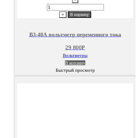
Количество
товара
+
В корзину
В3-
48А
В3-48А вольтметр переменного тока
вольтметр
переменного
29 800
Р
тока
Вольтметры
В корзину
Быстрый просмотр