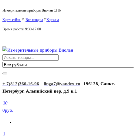
Перейти
Измерительные приборы Виолан СПб
к
Карта сайта
//
Все товары
//
Корзина
содержимому
Время работы 9:30-17:00
Измерительные приборы Виолан
+ 7(812)360-16-96
|
linga7@yandex.ru
| 196128, Санкт-
Петербург, Альпийский пер. д.9 к.1
0
0руб.