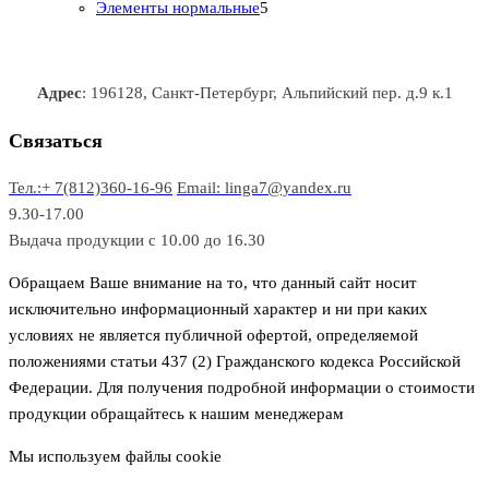
о
о
5
3
а
р
а
Элементы нормальные
5
в
в
т
т
р
а
р
а
о
о
а
о
р
в
в
в
Адрес
: 196128, Санкт-Петербург, Альпийский пер. д.9 к.1
о
а
а
в
р
р
Связаться
о
а
Тел.:+ 7(812)360-16-96
Email: linga7@yandex.ru
в
9.30-17.00
Выдача продукции с 10.00 до 16.30
Обращаем Ваше внимание на то, что данный сайт носит
исключительно информационный характер и ни при каких
условиях не является публичной офертой, определяемой
положениями статьи 437 (2) Гражданского кодекса Российской
Федерации. Для получения подробной информации о стоимости
продукции обращайтесь к нашим менеджерам
Мы используем файлы cookie