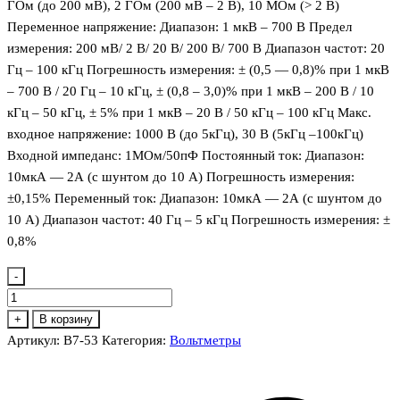
ГОм (до 200 мВ), 2 ГОм (200 мВ – 2 В), 10 МОм (> 2 В)
Переменное напряжение: Диапазон: 1 мкВ – 700 В Предел
измерения: 200 мВ/ 2 В/ 20 В/ 200 В/ 700 В Диапазон частот: 20
Гц – 100 кГц Погрешность измерения: ± (0,5 — 0,8)% при 1 мкВ
– 700 В / 20 Гц – 10 кГц, ± (0,8 – 3,0)% при 1 мкВ – 200 В / 10
кГц – 50 кГц, ± 5% при 1 мкВ – 20 В / 50 кГц – 100 кГц Макс.
входное напряжение: 1000 В (до 5кГц), 30 В (5кГц –100кГц)
Входной импеданс: 1МОм/50пФ Постоянный ток: Диапазон:
10мкА — 2А (с шунтом до 10 А) Погрешность измерения:
±0,15% Переменный ток: Диапазон: 10мкА — 2А (с шунтом до
10 А) Диапазон частот: 40 Гц – 5 кГц Погрешность измерения: ±
0,8%
-
Количество
товара
+
В корзину
В7-
Артикул:
В7-53
Категория:
Вольтметры
53
Вольтметр