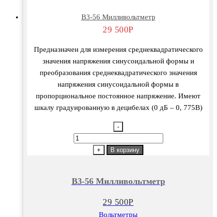
В3-56 Милливольтметр
29 500
Р
Предназначен для измерения среднеквадратического
значения напряжения синусоидальной формы и
преобразования среднеквадратического значения
напряжения синусоидальной формы в
пропорциональное постоянное напряжение. Имеют
шкалу градуированную в децибелах (0 дБ – 0, 775В)
-
Количество
товара
+
В корзину
В3-
56
В3-56 Милливольтметр
Милливольтметр
29 500
Р
Вольтметры