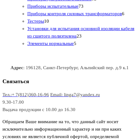
т
а
в
в
7
в
2
р
Приборы испытательные
73
о
а
а
3
т
а
6
Приборы контроля силовых трансформаторов
6
1
в
р
р
т
о
т
Тестеры
10
0
а
о
о
о
в
о
Установки для испытания основной изоляции кабеля
т
р
в
в
2
в
а
в
из сшитого полиэтилена
23
о
о
5
3
а
р
а
Элементы нормальные
5
в
в
т
т
р
а
р
а
о
о
а
о
р
в
в
в
Адрес
: 196128, Санкт-Петербург, Альпийский пер. д.9 к.1
о
а
а
в
р
р
Связаться
о
а
Тел.:+ 7(812)360-16-96
Email: linga7@yandex.ru
в
9.30-17.00
Выдача продукции с 10.00 до 16.30
Обращаем Ваше внимание на то, что данный сайт носит
исключительно информационный характер и ни при каких
условиях не является публичной офертой, определяемой