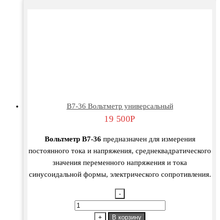
В7-36 Вольтметр универсальный
19 500
Р
Вольтметр В7-36
предназначен для измерения
постоянного тока и напряжения, среднеквадратического
значения переменного напряжения и тока
синусоидальной формы, электрического сопротивления.
-
Количество
товара
+
В корзину