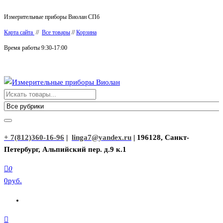
Перейти
Измерительные приборы Виолан СПб
к
Карта сайта
//
Все товары
//
Корзина
содержимому
Время работы 9:30-17:00
Измерительные приборы Виолан
+ 7(812)360-16-96
|
linga7@yandex.ru
| 196128, Санкт-
Петербург, Альпийский пер. д.9 к.1
0
0руб.