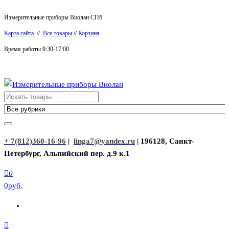
Перейти
Измерительные приборы Виолан СПб
к
Карта сайта
//
Все товары
//
Корзина
содержимому
Время работы 9:30-17:00
Измерительные приборы Виолан
+ 7(812)360-16-96
|
linga7@yandex.ru
| 196128, Санкт-
Петербург, Альпийский пер. д.9 к.1
0
0руб.