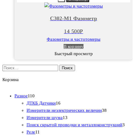
С302-
М1
С302-М1 Фазометр
Фазометр
14 500
Р
Фазометры и частотомеры
В корзину
Быстрый просмотр
Найти:
Корзина
1
Разное
110
1
1
ДТКБ Датчики
16
0
6
3
Измерители неэлектрических величин
38
т
т
1
8
Измерители шума
13
о
о
3
т
3
Поиск скрытой проводки и металлоконструкций
3
в
1
в
т
о
т
Реле
11