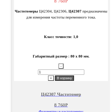
8 760
Р
Частотомеры
Ц42304, Ц42306,
Ц42307
предназначены
для измерения частоты переменного тока.
Класс точности: 1,0
Габаритный размер : 80 х 80 мм.
-
Количество
товара
+
В корзину
Ц42307
Частотомер
Ц42307 Частотомер
8 760
Р
Фазометры и частотомеры