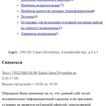
т
а
в
в
7
в
2
р
Приборы испытательные
73
о
а
а
3
т
а
6
Приборы контроля силовых трансформаторов
6
1
в
р
р
т
о
т
Тестеры
10
0
а
о
о
о
в
о
Установки для испытания основной изоляции кабеля
т
р
в
в
2
в
а
в
из сшитого полиэтилена
23
о
о
5
3
а
р
а
Элементы нормальные
5
в
в
т
т
р
а
р
а
о
о
а
о
р
в
в
в
Адрес
: 196128, Санкт-Петербург, Альпийский пер. д.9 к.1
о
а
а
в
р
р
Связаться
о
а
Тел.:+ 7(812)360-16-96
Email: linga7@yandex.ru
в
9.30-17.00
Выдача продукции с 10.00 до 16.30
Обращаем Ваше внимание на то, что данный сайт носит
исключительно информационный характер и ни при каких
условиях не является публичной офертой, определяемой