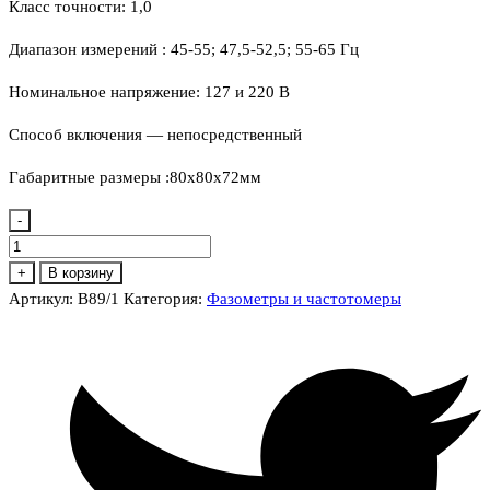
Класс точности: 1,0
Диапазон измерений : 45-55; 47,5-52,5; 55-65 Гц
Номинальное напряжение: 127 и 220 В
Способ включения — непосредственный
Габаритные размеры :80х80х72мм
-
Количество
товара
+
В корзину
В89/1
Артикул:
В89/1
Категория:
Фазометры и частотомеры
Частотомер