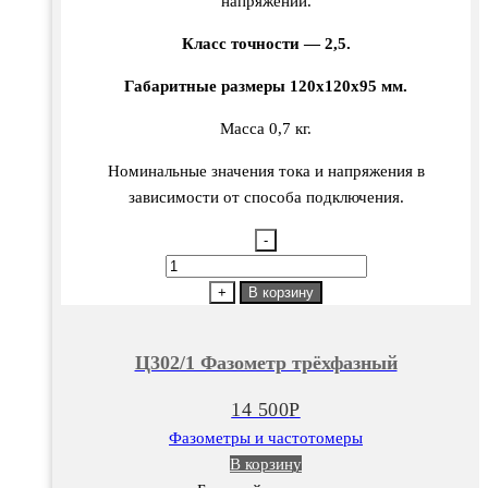
напряжений.
Класс точности — 2,5.
Габаритные размеры 120х120х95 мм.
Масса 0,7 кг.
Номинальные значения тока и напряжения в
зависимости от способа подключения.
-
Количество
товара
+
В корзину
Ц302/1
Фазометр
Ц302/1 Фазометр трёхфазный
трёхфазный
14 500
Р
Фазометры и частотомеры
В корзину