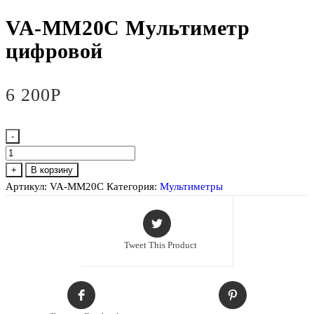
VA-MM20С Мультиметр
цифровой
6 200
Р
-
Количество
товара
+
В корзину
VA-
Артикул:
VA-MM20С
Категория:
Мультиметры
MM20С
Мультиметр
цифровой
Tweet This Product