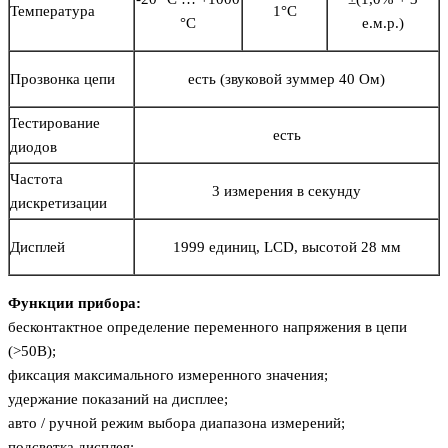
Температура
1°С
°C
е.м.р.)
Прозвонка цепи
есть (звуковой зуммер 40 Ом)
Тестирование
есть
диодов
Частота
3 измерения в секунду
дискретизации
Дисплей
1999 единиц, LCD, высотой 28 мм
Функции прибора:
бесконтактное определение переменного напряжения в цепи
(>50В);
фиксация максимального измеренного значения;
удержание показаний на дисплее;
авто / ручной режим выбора диапазона измерений;
подсветка дисплея;