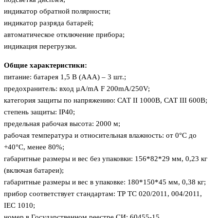
индикатор обратной полярности;
индикатор разряда батарей;
автоматическое отключение прибора;
индикация перегрузки.
Общие характеристики:
питание: батарея 1,5 В (ААА) – 3 шт.;
предохранитель: вход µА/mА F 200mА/250V;
категория защиты по напряжению: САТ II 1000В, САТ III 600В;
степень защиты: IP40;
предельная рабочая высота: 2000 м;
рабочая температура и относительная влажность: от 0°С до
+40°С, менее 80%;
габаритные размеры и вес без упаковки: 156*82*29 мм, 0,23 кг
(включая батареи);
габаритные размеры и вес в упаковке: 180*150*45 мм, 0,38 кг;
прибор соответствует стандартам: ТР ТС 020/2011, 004/2011,
IEC 1010;
номер в Государственном реестре СИ: 60455-15.