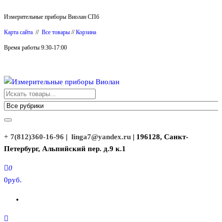
Перейти
Измерительные приборы Виолан СПб
к
Карта сайта
//
Все товары
//
Корзина
содержимому
Время работы 9:30-17:00
Измерительные приборы Виолан
+ 7(812)360-16-96
|
linga7@yandex.ru
| 196128, Санкт-
Петербург, Альпийский пер. д.9 к.1
0
0руб.