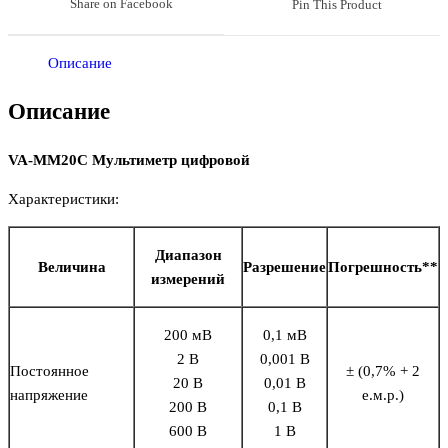
Share on Facebook
Pin This Product
Описание
Описание
VA-MM20С Мультиметр цифровой
Характеристики:
Диапазон
Величина
Разрешение
Погрешность**
измерений
200 мВ
0,1 мВ
2 В
0,001 В
Постоянное
± (0,7% + 2
20 В
0,01 В
напряжение
е.м.р.)
200 В
0,1 В
600 В
1 В