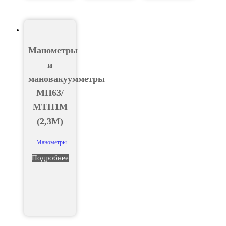
Манометры
и
мановакуумметры
МП63/
МТП1М
(2,3М)
Манометры
Подробнее