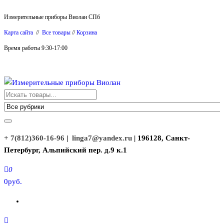
Перейти
Измерительные приборы Виолан СПб
к
Карта сайта
//
Все товары
//
Корзина
содержимому
Время работы 9:30-17:00
Измерительные приборы Виолан
+ 7(812)360-16-96
|
linga7@yandex.ru
| 196128, Санкт-
Петербург, Альпийский пер. д.9 к.1
0
0руб.