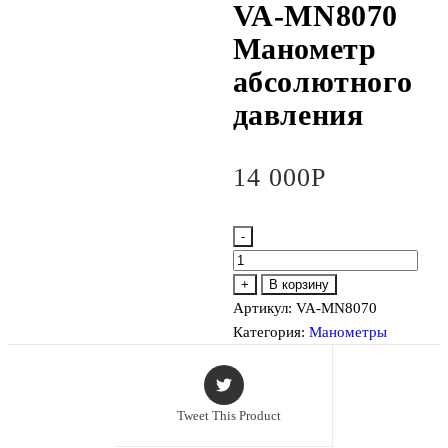
VA-MN8070
Манометр
абсолютного
давления
14 000
Р
-
Количество
товара
+
В корзину
VA-
Артикул:
VA-MN8070
MN8070
Категория:
Манометры
Манометр
абсолютного
давления
Tweet This Product