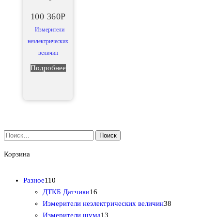
100 360
Р
Измерители
неэлектрических
величин
Подробнее
Найти:
Корзина
1
Разное
110
1
1
ДТКБ Датчики
16
0
6
3
Измерители неэлектрических величин
38
т
т
1
8
Измерители шума
13