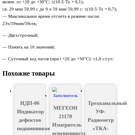
включ. от +20 до +30°С: ±(10-5·Тх + 0,1);
св. 29 мин 59,99 с до 9 ч 59 мин 59,99 с: ±(10-5·Тх + 0,7);
— Максимальное время отсчета в режиме часов:
23ч/59мин/59сек;
— Двухстрочный;
— Память на 10 значений;
— Суточный ход часов (при t +20 до +30°С): ±1,0 с/сут;
Похожие товары
ИДП-06
Трехканальный
МЕГЕОН
Индикатор
УФ-
21170
дефектов
Радиометр
Измеритель
подшипников
«ТКА-
освещенности