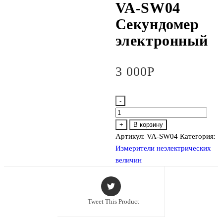
VA-SW04
Секундомер
электронный
3 000
Р
-
Количество
товара
+
В корзину
VA-
Артикул:
VA-SW04
Категория:
SW04
Измерители неэлектрических
Секундомер
величин
электронный
Tweet This Product