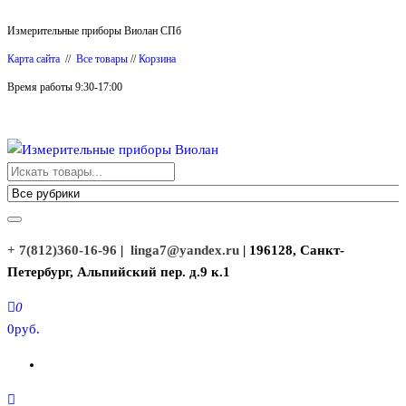
Перейти
Измерительные приборы Виолан СПб
к
Карта сайта
//
Все товары
//
Корзина
содержимому
Время работы 9:30-17:00
Измерительные приборы Виолан
+ 7(812)360-16-96
|
linga7@yandex.ru
| 196128, Санкт-
Петербург, Альпийский пер. д.9 к.1
0
0руб.