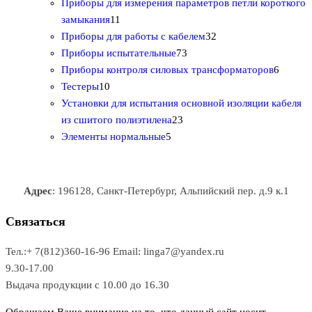
о
в
0
5
в
а
о
Приборы для измерения параметров петли короткого
1
в
а
т
т
р
в
замыкания
11
1
р
о
о
о
3
а
Приборы для работы с кабелем
32
т
а
в
в
7
в
2
р
Приборы испытательные
73
о
а
а
3
т
а
6
Приборы контроля силовых трансформаторов
6
1
в
р
р
т
о
т
Тестеры
10
0
а
о
о
о
в
о
Установки для испытания основной изоляции кабеля
т
р
в
в
2
в
а
в
из сшитого полиэтилена
23
о
о
5
3
а
р
а
Элементы нормальные
5
в
в
т
т
р
а
р
а
о
о
а
о
р
в
в
в
Адрес
: 196128, Санкт-Петербург, Альпийский пер. д.9 к.1
о
а
а
в
р
р
Связаться
о
а
Тел.:+ 7(812)360-16-96
Email: linga7@yandex.ru
в
9.30-17.00
Выдача продукции с 10.00 до 16.30