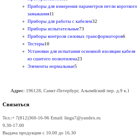
о
в
0
5
в
а
о
Приборы для измерения параметров петли короткого
1
в
а
т
т
р
в
замыкания
11
1
р
о
о
о
3
а
Приборы для работы с кабелем
32
т
а
в
в
7
в
2
р
Приборы испытательные
73
о
а
а
3
т
а
6
Приборы контроля силовых трансформаторов
6
1
в
р
р
т
о
т
Тестеры
10
0
а
о
о
о
в
о
Установки для испытания основной изоляции кабеля
т
р
в
в
2
в
а
в
из сшитого полиэтилена
23
о
о
5
3
а
р
а
Элементы нормальные
5
в
в
т
т
р
а
р
а
о
о
а
о
р
в
в
в
Адрес
: 196128, Санкт-Петербург, Альпийский пер. д.9 к.1
о
а
а
в
р
р
Связаться
о
а
Тел.:+ 7(812)360-16-96
Email: linga7@yandex.ru
в
9.30-17.00
Выдача продукции с 10.00 до 16.30