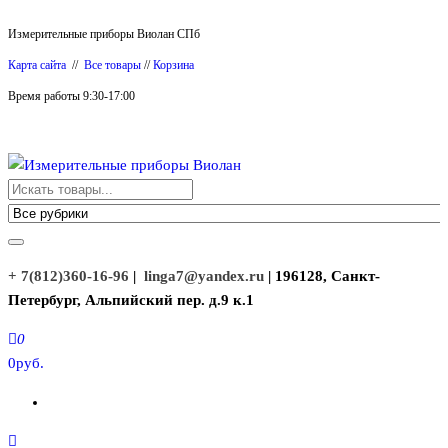
Перейти
Измерительные приборы Виолан СПб
к
Карта сайта
//
Все товары
//
Корзина
содержимому
Время работы 9:30-17:00
Измерительные приборы Виолан
+ 7(812)360-16-96
|
linga7@yandex.ru
| 196128, Санкт-
Петербург, Альпийский пер. д.9 к.1
0
0руб.