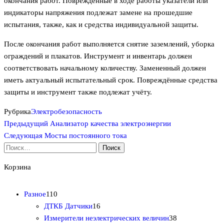
окончания работ. Повреждённые в ходе работы указатели или
индикаторы напряжения подлежат замене на прошедшие
испытания, также, как и средства индивидуальной защиты.
После окончания работ выполняется снятие заземлений, уборка
ограждений и плакатов. Инструмент и инвентарь должен
соответствовать начальному количеству. Замененный должен
иметь актуальный испытательный срок. Повреждённые средства
защиты и инструмент также подлежат учёту.
Рубрика
Электробезопасность
Предыдущая
Навигация
Предыдущий
Анализатор качества электроэнергии
запись
Следующая
Следующая
Мосты постоянного тока
по
запись
Найти:
записям
Корзина
1
Разное
110
1
1
ДТКБ Датчики
16
0
6
3
Измерители неэлектрических величин
38