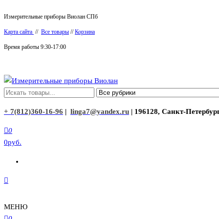
Перейти
Измерительные приборы Виолан СПб
к
Карта сайта
//
Все товары
//
Корзина
содержимому
Время работы 9:30-17:00
Измерительные приборы Виолан
+ 7(812)360-16-96
|
linga7@yandex.ru
| 196128, Санкт-Петербург
0
0руб.
МЕНЮ
0