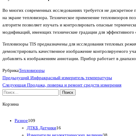
Во многих современных исследованиях требуется не дискретное п
на экране тепловизора. Техническое применение тепловизоров по
алгоритм позволяет изучать и контролировать опасные термическ
модификаций, имеющих технические градации для эффективного 
Тепловизоры TIS предназначены для исследования тепловых режим
демонстрировать качественное изображение контролируемого уча
добавлять к изображениям аннотации. Прибор работает в диапаз
Рубрика
Тепловизоры
Предыдущая
Навигация
Предыдущий
Инфракрасный измеритель температуры
запись
Следующая
Следующая
Продажа, поверка и ремонт средств измерения
по
запись
Найти:
записям
Корзина
1
Разное
109
0
1
ДТКБ Датчики
16
9
6
3
Измерители неэлектрических величин
38