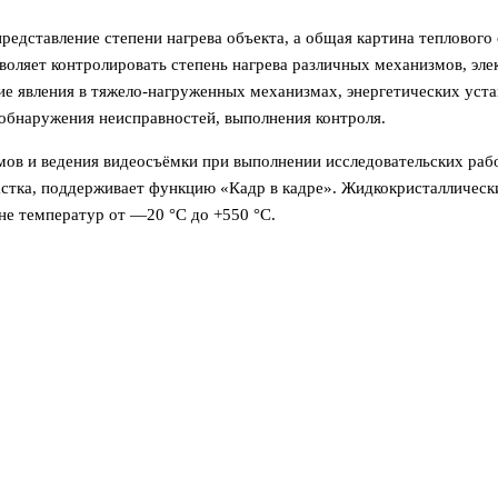
редставление степени нагрева объекта, а общая картина тепловог
зволяет контролировать степень нагрева различных механизмов, эл
ие явления в тяжело-нагруженных механизмах, энергетических уста
обнаружения неисправностей, выполнения контроля.
ов и ведения видеосъёмки при выполнении исследовательских рабо
стка, поддерживает функцию «Кадр в кадре». Жидкокристаллически
оне температур
от
—20 °C до +550 °C.