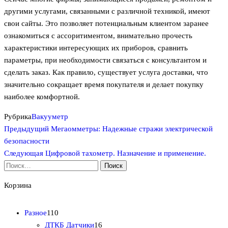
другими услугами, связанными с различной техникой, имеют
свои сайты. Это позволяет потенциальным клиентом заранее
ознакомиться с ассоритиментом, внимательно прочесть
характеристики интересующих их приборов, сравнить
параметры, при необходимости связаться с консультантом и
сделать заказ. Как правило, существует услуга доставки, что
значительно сокращает время покупателя и делает покупку
наиболее комфортной.
Рубрика
Вакууметр
Предыдущая
Навигация
Предыдущий
Мегаомметры: Надежные стражи электрической
запись
безопасности
по
Следующая
Следующая
Цифровой тахометр. Назначение и применение.
запись
Найти:
записям
Корзина
1
Разное
110
1
1
ДТКБ Датчики
16