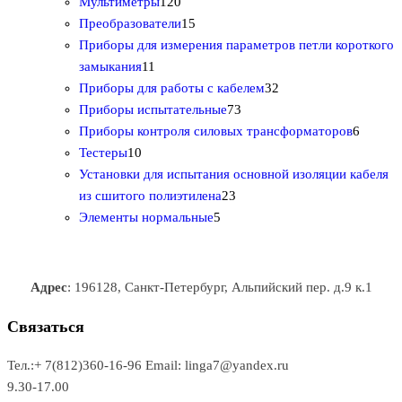
а
в
т
1
р
о
а
3
в
Мультиметры
120
р
о
2
1
о
в
т
Преобразователи
15
о
в
0
5
в
а
о
Приборы для измерения параметров петли короткого
1
в
а
т
т
р
в
замыкания
11
1
р
о
о
о
3
а
Приборы для работы с кабелем
32
т
а
в
в
7
в
2
р
Приборы испытательные
73
о
а
а
3
т
а
6
Приборы контроля силовых трансформаторов
6
1
в
р
р
т
о
т
Тестеры
10
0
а
о
о
о
в
о
Установки для испытания основной изоляции кабеля
т
р
в
в
2
в
а
в
из сшитого полиэтилена
23
о
о
5
3
а
р
а
Элементы нормальные
5
в
в
т
т
р
а
р
а
о
о
а
о
р
в
в
в
Адрес
: 196128, Санкт-Петербург, Альпийский пер. д.9 к.1
о
а
а
в
р
р
Связаться
о
а
Тел.:+ 7(812)360-16-96
Email: linga7@yandex.ru
в
9.30-17.00