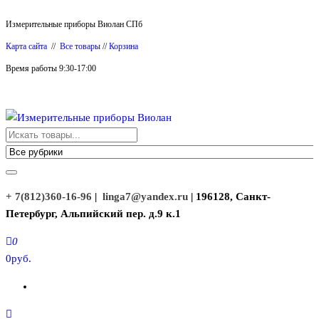
Перейти
Измерительные приборы Виолан СПб
к
Карта сайта
//
Все товары
//
Корзина
содержимому
Время работы 9:30-17:00
Измерительные приборы Виолан
+ 7(812)360-16-96
|
linga7@yandex.ru
| 196128, Санкт-
Петербург, Альпийский пер. д.9 к.1
0
0руб.