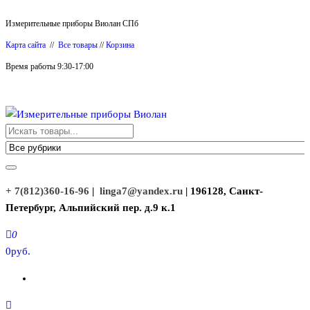
Перейти
Измерительные приборы Виолан СПб
к
Карта сайта
//
Все товары
//
Корзина
содержимому
Время работы 9:30-17:00
Измерительные приборы Виолан
+ 7(812)360-16-96
|
linga7@yandex.ru
| 196128, Санкт-
Петербург, Альпийский пер. д.9 к.1
0
0руб.