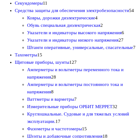
1
в
9
т
в
р
р
Секундомеры
11
1
а
т
о
о
5
Средства защиты для обеспечения электробезопасности
54
т
р
о
в
4
в
4
Ковры, дорожки диэлектрические
4
о
о
в
а
т
2
т
Обувь специальная диэлектрическая
2
в
в
а
р
о
т
6
о
Указатели и индикаторы высокого напряжения
6
а
р
о
в
о
2
т
в
Указатели и индикаторы низкого напряжения
27
р
о
в
а
в
7
о
а
7
Штанги оперативные, универсальные, спасательные
7
1
о
в
р
а
т
в
р
т
Тахометры
15
5
в
1
а
р
о
а
а
о
Щитовые приборы, шунты
127
т
2
а
в
р
в
Амперметры и вольтметры переменного тока и
о
2
7
а
о
а
напряжения
28
в
8
т
р
в
р
Амперметры и вольтметры постоянного тока и
а
8
т
о
о
о
напряжения
8
р
т
о
в
7
в
в
Ваттметры и варметры
7
о
о
в
а
т
3
Измерительные приборы ОРБИТ МЕРРЕТ
32
в
в
а
р
о
2
Круглошкальные. Судовые и для тяжелых условий
а
р
1
о
в
т
эксплуатации.
17
р
о
7
в
а
1
о
Фазометры и частотомеры
15
о
в
т
р
5
1
в
Шунты и добавочные сопротивления
18