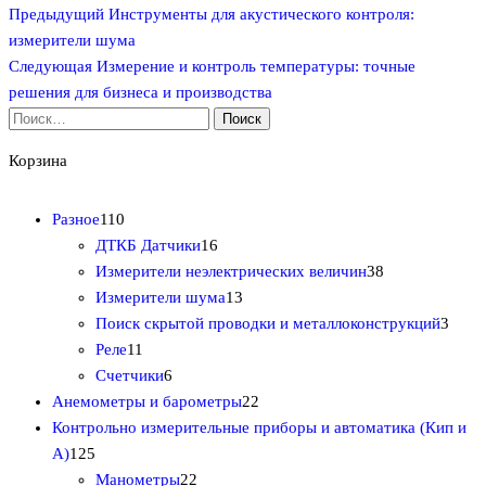
Предыдущая
Навигация
Предыдущий
Инструменты для акустического контроля:
запись
измерители шума
по
Следующая
Следующая
Измерение и контроль температуры: точные
запись
записям
решения для бизнеса и производства
Найти:
Корзина
1
Разное
110
1
1
ДТКБ Датчики
16
0
6
3
Измерители неэлектрических величин
38
т
т
1
8
Измерители шума
13
о
о
3
т
3
Поиск скрытой проводки и металлоконструкций
3
в
1
в
т
о
т
Реле
11
а
1
6
а
о
в
о
Счетчики
6
р
т
т
р
в
2
а
в
Анемометры и барометры
22
о
о
о
о
а
2
р
а
Контрольно измерительные приборы и автоматика (Кип и
1
в
в
в
в
р
т
о
р
А)
125
2
а
а
2
о
о
в
а
Манометры
22