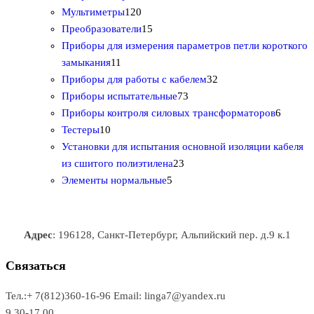
а
в
т
1
р
о
а
3
в
Мультиметры
120
р
о
2
1
о
в
т
Преобразователи
15
о
в
0
5
в
а
о
Приборы для измерения параметров петли короткого
1
в
а
т
т
р
в
замыкания
11
1
р
о
о
о
3
а
Приборы для работы с кабелем
32
т
а
в
в
7
в
2
р
Приборы испытательные
73
о
а
а
3
т
а
6
Приборы контроля силовых трансформаторов
6
1
в
р
р
т
о
т
Тестеры
10
0
а
о
о
о
в
о
Установки для испытания основной изоляции кабеля
т
р
в
в
2
в
а
в
из сшитого полиэтилена
23
о
о
5
3
а
р
а
Элементы нормальные
5
в
в
т
т
р
а
р
а
о
о
а
о
р
в
в
в
Адрес
: 196128, Санкт-Петербург, Альпийский пер. д.9 к.1
о
а
а
в
р
р
Связаться
о
а
Тел.:+ 7(812)360-16-96
Email: linga7@yandex.ru
в
9.30-17.00