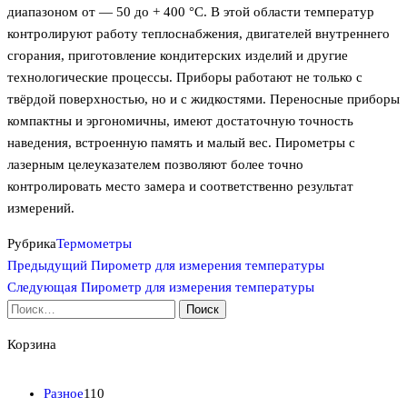
диапазоном от — 50 до + 400 °С. В этой области температур
контролируют работу теплоснабжения, двигателей внутреннего
сгорания, приготовление кондитерских изделий и другие
технологические процессы. Приборы работают не только с
твёрдой поверхностью, но и с жидкостями. Переносные приборы
компактны и эргономичны, имеют достаточную точность
наведения, встроенную память и малый вес. Пирометры с
лазерным целеуказателем позволяют более точно
контролировать место замера и соответственно результат
измерений.
Рубрика
Термометры
Предыдущая
Навигация
Предыдущий
Пирометр для измерения температуры
запись
Следующая
Следующая
Пирометр для измерения температуры
по
запись
Найти:
записям
Корзина
1
Разное
110