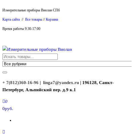
Перейти
Измерительные приборы Виолан СПб
к
Карта сайта
//
Все товары
//
Корзина
содержимому
Время работы 9:30-17:00
Измерительные приборы Виолан
+ 7(812)360-16-96
|
linga7@yandex.ru
| 196128, Санкт-
Петербург, Альпийский пер. д.9 к.1
0
0руб.