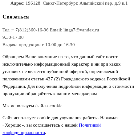
р
в
в
в
Адрес
: 196128, Санкт-Петербург, Альпийский пер. д.9 к.1
о
а
а
в
р
р
Связаться
о
а
Тел.:+ 7(812)360-16-96
Email: linga7@yandex.ru
в
9.30-17.00
Выдача продукции с 10.00 до 16.30
Обращаем Ваше внимание на то, что данный сайт носит
исключительно информационный характер и ни при каких
условиях не является публичной офертой, определяемой
положениями статьи 437 (2) Гражданского кодекса Российской
Федерации. Для получения подробной информации о стоимости
продукции обращайтесь к нашим менеджерам
Мы используем файлы cookie
Сайт использует cookie для улучшения работы. Нажимая
«Хорошо», вы соглашаетесь с нашей
Политикой
конфиденциальности
.