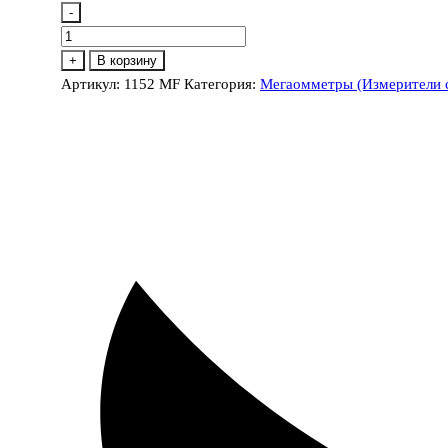
-
Количество
товара
+
В корзину
1152
Артикул:
1152 MF
Категория:
Мегаомметры (Измерители 
MF
Измеритель
сопротивления
изоляции.