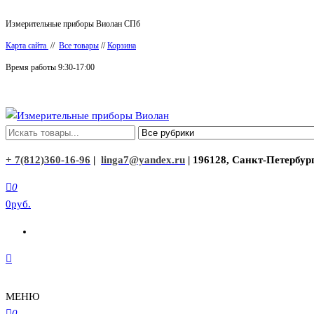
Перейти
Измерительные приборы Виолан СПб
к
Карта сайта
//
Все товары
//
Корзина
содержимому
Время работы 9:30-17:00
Измерительные приборы Виолан
+ 7(812)360-16-96
|
linga7@yandex.ru
| 196128, Санкт-Петербург
0
0руб.
МЕНЮ
0