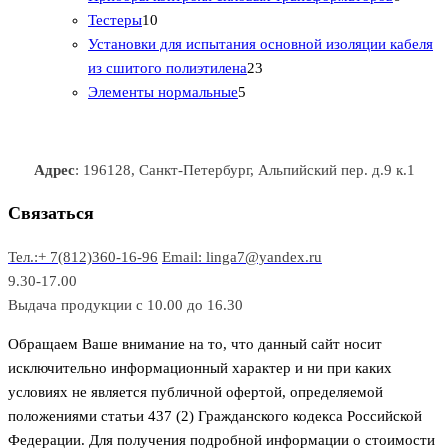
1
в
р
р
т
о
т
Тестеры
10
0
а
о
о
о
в
о
Установки для испытания основной изоляции кабеля
т
р
в
в
2
в
а
в
из сшитого полиэтилена
23
о
о
5
3
а
р
а
Элементы нормальные
5
в
в
т
т
р
а
р
а
о
о
а
о
р
в
в
в
Адрес
: 196128, Санкт-Петербург, Альпийский пер. д.9 к.1
о
а
а
в
р
р
Связаться
о
а
Тел.:+ 7(812)360-16-96
Email: linga7@yandex.ru
в
9.30-17.00
Выдача продукции с 10.00 до 16.30
Обращаем Ваше внимание на то, что данный сайт носит
исключительно информационный характер и ни при каких
условиях не является публичной офертой, определяемой
положениями статьи 437 (2) Гражданского кодекса Российской
Федерации. Для получения подробной информации о стоимости