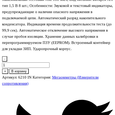
тип 1,5 В 8 шт.; Особенности: Звуковой и текстовый индикаторы,
предупреждающие о наличии опасного напряжения в
подключаемой цепи. Автоматический разряд накопительного
конденсатора. Индикация времени продолжительности теста (до
99,9 сек). Автоматическое отключение высокого напряжения в
случае пробоя изоляции. Хранение данных калибровки в
перепрограммируемом ПЗУ (EEPROM). Встроенный контейнер
для укладки ЗИП. Ударопрочный корпус.
-
Количество
товара
+
В корзину
6210
Артикул:
6210 IN
Категория:
Мегаомметры (Измерители
IN
сопротивления)
Измеритель
сопротивления
изоляции.