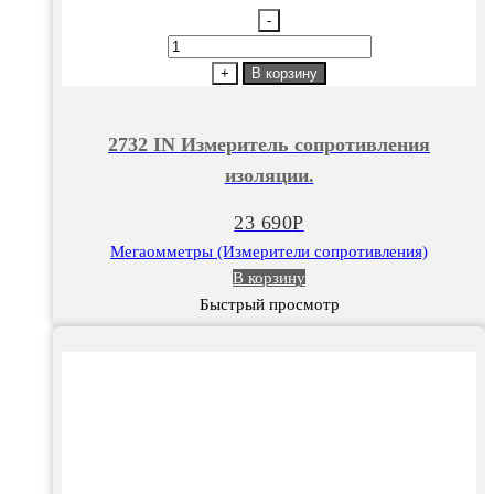
-
Количество
товара
+
В корзину
2732
IN
2732 IN Измеритель сопротивления
Измеритель
изоляции.
сопротивления
изоляции.
23 690
Р
Мегаомметры (Измерители сопротивления)
В корзину
Быстрый просмотр