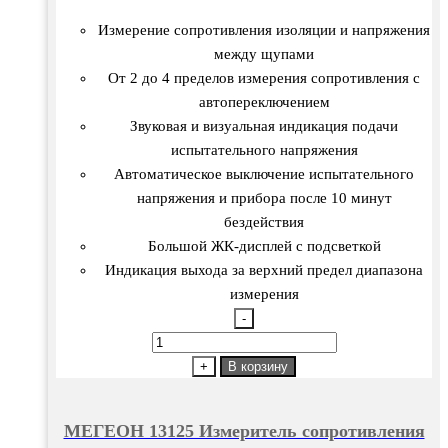
Измерение сопротивления изоляции и напряжения
между щупами
От 2 до 4 пределов измерения сопротивления с
автопереключением
Звуковая и визуальная индикация подачи
испытательного напряжения
Автоматическое выключение испытательного
напряжения и прибора после 10 минут
бездействия
Большой ЖК-дисплей с подсветкой
Индикация выхода за верхний предел диапазона
измерения
-
Количество
товара
+
В корзину
МЕГЕОН
13125
МЕГЕОН 13125 Измеритель сопротивления
Измеритель