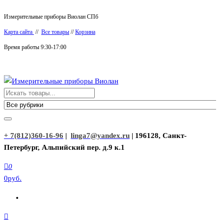
Перейти
Измерительные приборы Виолан СПб
к
Карта сайта
//
Все товары
//
Корзина
содержимому
Время работы 9:30-17:00
Измерительные приборы Виолан
+ 7(812)360-16-96
|
linga7@yandex.ru
| 196128, Санкт-
Петербург, Альпийский пер. д.9 к.1
0
0руб.