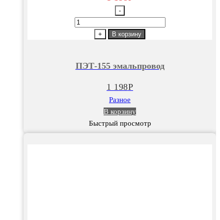
-
Количество
товара
+
В корзину
ПЭТ-155
эмальпровод
ПЭТ-155 эмальпровод
1 198
Р
Разное
В корзину
Быстрый просмотр