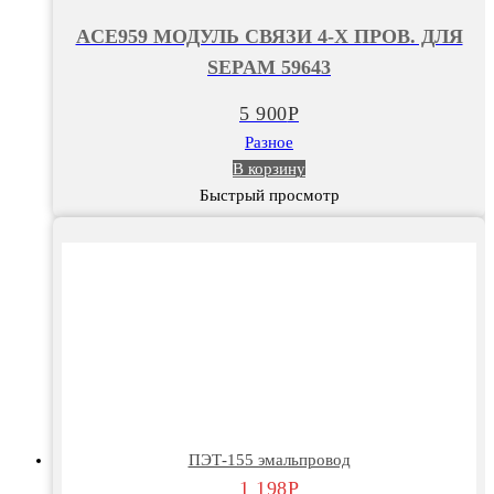
МОДУЛЬ
ACE959 МОДУЛЬ СВЯЗИ 4-Х ПРОВ. ДЛЯ
СВЯЗИ
SEPAM 59643
4-
Х
5 900
Р
ПРОВ.
Разное
ДЛЯ
В корзину
SEPAM
Быстрый просмотр
59643
ПЭТ-155 эмальпровод
1 198
Р