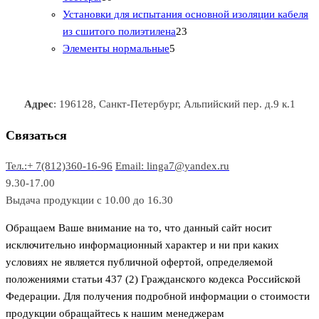
0
а
о
о
о
в
о
Установки для испытания основной изоляции кабеля
т
р
в
в
2
в
а
в
из сшитого полиэтилена
23
о
о
5
3
а
р
а
Элементы нормальные
5
в
в
т
т
р
а
р
а
о
о
а
о
р
в
в
в
Адрес
: 196128, Санкт-Петербург, Альпийский пер. д.9 к.1
о
а
а
в
р
р
Связаться
о
а
Тел.:+ 7(812)360-16-96
Email: linga7@yandex.ru
в
9.30-17.00
Выдача продукции с 10.00 до 16.30
Обращаем Ваше внимание на то, что данный сайт носит
исключительно информационный характер и ни при каких
условиях не является публичной офертой, определяемой
положениями статьи 437 (2) Гражданского кодекса Российской
Федерации. Для получения подробной информации о стоимости
продукции обращайтесь к нашим менеджерам