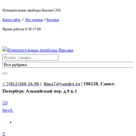
Перейти
Измерительные приборы Виолан СПб
к
Карта сайта
//
Все товары
//
Корзина
содержимому
Время работы 9:30-17:00
Измерительные приборы Виолан
+ 7(812)360-16-96
|
linga7@yandex.ru
| 196128, Санкт-
Петербург, Альпийский пер. д.9 к.1
0
0руб.