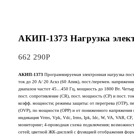
АКИП-1373 Нагрузка элек
662 290
Р
АКИП-1373
Программируемая электронная нагрузка посто
ток до 20 А/ 20 Аскз (60 Апик), пост./перемен. напряжен
диапазон частот 45…450 Гц, мощность до 1800 Вт. Четыр
пост. сопротивление (CR), пост. мощность (CP) и пост. т
коэфф. мощности; режимы защиты: от перегрева (OTP), п
(OVP), по мощности (OPP) и от пониженного напряжения 
индикация Vrms, Vpk, Vdc, Irms, Ipk, Idc, W, VA, VAR, CF
мониторинг; 4-проводная схема подключения; возможнос
сетей; цветной ЖК-дисплей с функцией отображения фор