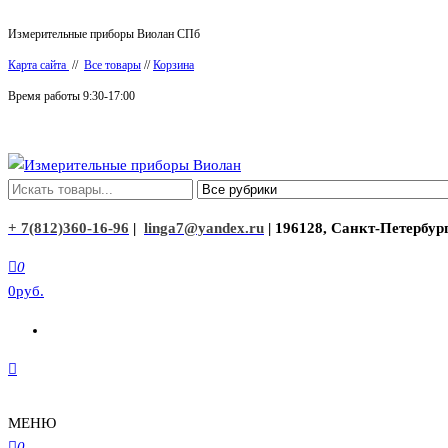
Перейти
Измерительные приборы Виолан СПб
к
Карта сайта
//
Все товары
//
Корзина
содержимому
Время работы 9:30-17:00
Измерительные приборы Виолан
+ 7(812)360-16-96
|
linga7@yandex.ru
| 196128, Санкт-Петербург
0
0руб.
МЕНЮ
0