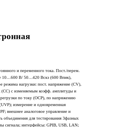
тронная
янного и переменного тока. Пост./перем.
ие 10…600 В/ 50…420 Вскз (600 Впик),
е режима нагрузки: пост. напряжение (CV),
ок (СС) с изменяемым коэфф. амплитуды и
ерегрузки по току (ОСР), по напряжению
(UVP); измерение и одновременная
, PF; внешнее аналоговое управление и
ть объединения для тестирования 3фазных
мы сигнала; интерфейсы: GPIB, USB, LAN;