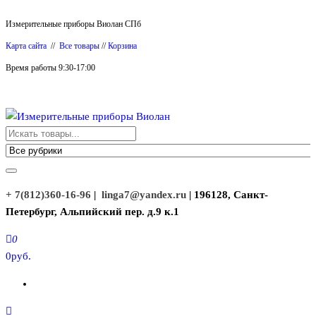
Перейти
Измерительные приборы Виолан СПб
к
Карта сайта
//
Все товары
//
Корзина
содержимому
Время работы 9:30-17:00
Измерительные приборы Виолан
+ 7(812)360-16-96
|
linga7@yandex.ru
| 196128, Санкт-
Петербург, Альпийский пер. д.9 к.1
0
0руб.