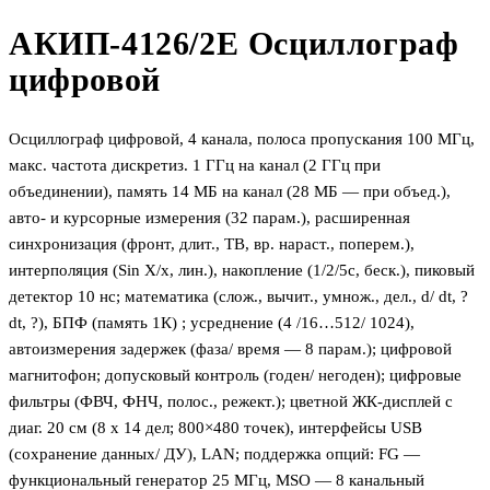
АКИП-4126/2Е Осциллограф
цифровой
Осциллограф цифровой, 4 канала, полоса пропускания 100 МГц,
макс. частота дискретиз. 1 ГГц на канал (2 ГГц при
объединении), память 14 МБ на канал (28 МБ — при объед.),
авто- и курсорные измерения (32 парам.), расширенная
синхронизация (фронт, длит., ТВ, вр. нараст., поперем.),
интерполяция (Sin X/х, лин.), накопление (1/2/5с, беск.), пиковый
детектор 10 нс; математика (слож., вычит., умнож., дел., d/ dt, ?
dt, ?), БПФ (память 1К) ; усреднение (4 /16…512/ 1024),
автоизмерения задержек (фаза/ время — 8 парам.); цифровой
магнитофон; допусковый контроль (годен/ негоден); цифровые
фильтры (ФВЧ, ФНЧ, полос., режект.); цветной ЖК-дисплей с
диаг. 20 см (8 х 14 дел; 800×480 точек), интерфейсы USB
(сохранение данных/ ДУ), LAN; поддержка опций: FG —
функциональный генератор 25 МГц, MSO — 8 канальный