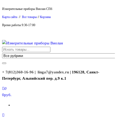
Перейти
Измерительные приборы Виолан СПб
к
Карта сайта
//
Все товары
//
Корзина
содержимому
Время работы 9:30-17:00
Измерительные приборы Виолан
+ 7(812)360-16-96
|
linga7@yandex.ru
| 196128, Санкт-
Петербург, Альпийский пер. д.9 к.1
0
0руб.