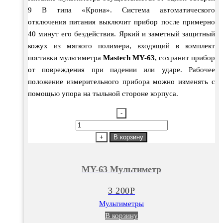
9 В типа «Крона». Система автоматического
отключения питания выключит прибор после примерно
40 минут его бездействия. Яркий и заметный защитный
кожух из мягкого полимера, входящий в комплект
поставки мультиметра
Mastech MY-63
, сохранит прибор
от повреждения при падении или ударе. Рабочее
положение измерительного прибора можно изменять с
помощью упора на тыльной стороне корпуса.
-
Количество
товара
+
В корзину
MY-
63
MY-63 Мультиметр
Мультиметр
3 200
Р
Мультиметры
В корзину