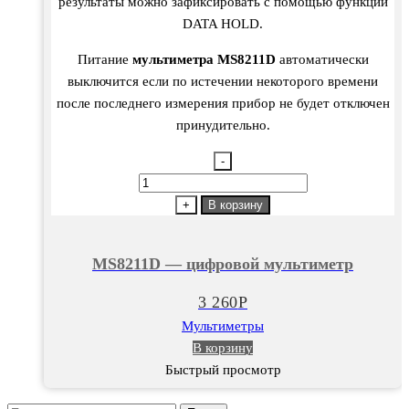
результаты можно зафиксировать с помощью функции
DATA HOLD.
Питание
мультиметра MS8211D
автоматически
выключится если по истечении некоторого времени
после последнего измерения прибор не будет отключен
принудительно.
-
Количество
товара
+
В корзину
MS8211D
—
MS8211D — цифровой мультиметр
цифровой
мультиметр
3 260
Р
Мультиметры
В корзину
Быстрый просмотр