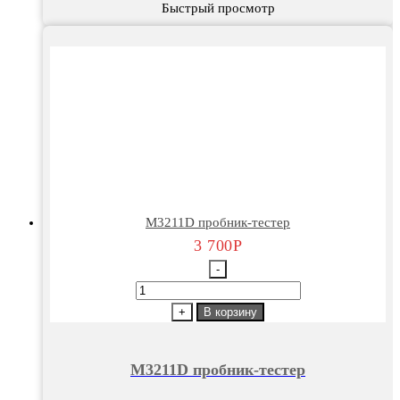
Быстрый просмотр
М3211D пробник-тестер
3 700
Р
-
Количество
товара
+
В корзину
М3211D
пробник-
М3211D пробник-тестер
тестер