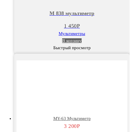
М
838
М 838 мультиметр
мультиметр
1 450
Р
Мультиметры
В корзину
Быстрый просмотр
MY-63 Мультиметр
3 200
Р