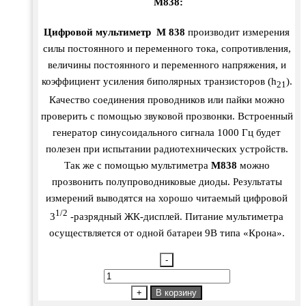
M838:
Цифровой мультиметр M 838
производит измерения
силы постоянного и переменного тока, сопротивления,
величины постоянного и переменного напряжения, и
коэффициент усиления биполярных транзисторов (h
).
21
Качество соединения проводников или пайки можно
проверить с помощью звуковой прозвонки. Встроенный
генератор синусоидального сигнала 1000 Гц будет
полезен при испытании радиотехнических устройств.
Так же с помощью мультиметра
М838
можно
прозвонить полупроводниковые диоды. Результаты
измерений выводятся на хорошо читаемый цифровой
1/2
3
-разрядный ЖК-дисплей. Питание мультиметра
осуществляется от одной батареи 9В типа «Крона».
-
Количество
товара
+
В корзину