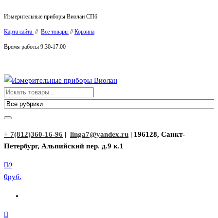
Перейти
Измерительные приборы Виолан СПб
к
Карта сайта
//
Все товары
//
Корзина
содержимому
Время работы 9:30-17:00
Измерительные приборы Виолан
+ 7(812)360-16-96
|
linga7@yandex.ru
| 196128, Санкт-
Петербург, Альпийский пер. д.9 к.1
0
0руб.