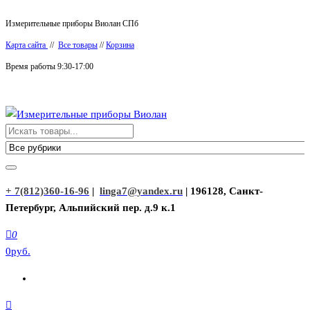
Перейти
Измерительные приборы Виолан СПб
к
Карта сайта
//
Все товары
//
Корзина
содержимому
Время работы 9:30-17:00
Измерительные приборы Виолан
+ 7(812)360-16-96
|
linga7@yandex.ru
| 196128, Санкт-
Петербург, Альпийский пер. д.9 к.1
0
0руб.