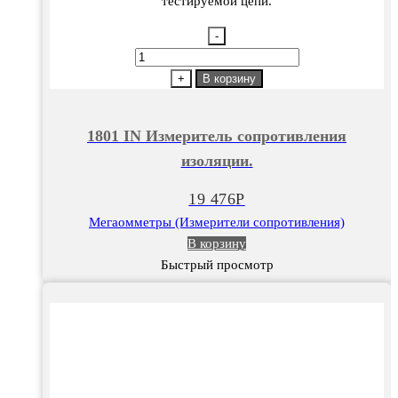
тестируемой цепи.
-
Количество
товара
+
В корзину
1801
IN
1801 IN Измеритель сопротивления
Измеритель
изоляции.
сопротивления
изоляции.
19 476
Р
Мегаомметры (Измерители сопротивления)
В корзину
Быстрый просмотр