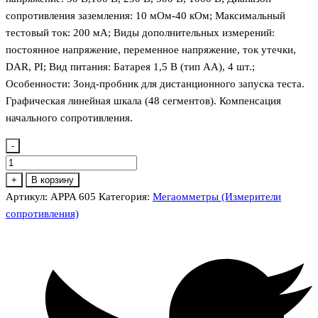
сопротивления заземления: 10 мОм-40 кОм; Максимальный
тестовый ток: 200 мА; Виды дополнительных измерений:
постоянное напряжение, переменное напряжение, ток утечки,
DAR, PI; Вид питания: Батарея 1,5 В (тип AA), 4 шт.;
Особенности: Зонд-пробник для дистанционного запуска теста.
Графическая линейная шкала (48 сегментов). Компенсация
начального сопротивления.
-
Количество
товара
+
В корзину
APPA
Артикул:
APPA 605
Категория:
Мегаомметры (Измерители
605
сопротивления)
Измеритель
сопротивления
изоляции