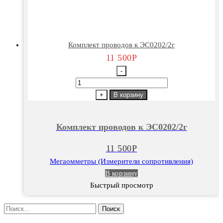
Комплект проводов к ЭС0202/2г
11 500
Р
-
Количество
товара
+
В корзину
Комплект
проводов
Комплект проводов к ЭС0202/2г
к
ЭС0202/2г
11 500
Р
Мегаомметры (Измерители сопротивления)
В корзину
Быстрый просмотр
Найти: