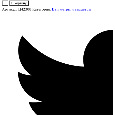
товара
+
В корзину
Ц42308
Артикул:
Ц42308
Категория:
Ваттметры и варметры
Ваттметр,
варметр