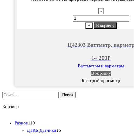
-
Количество
товара
+
В корзину
Ц42303
Ваттметр,
Ц42303 Ваттметр, варметр
варметр
14 200
Р
Ваттметры и варметры
В корзину
Быстрый просмотр
Найти:
Корзина
1
Разное
110
1
1
ДТКБ Датчики
16