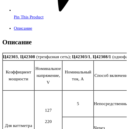
Pin This Product
Описание
Описание
Ц42303
,
Ц42308
(трехфазная сеть);
Ц42303/1
,
Ц42308/1
(однофаз
Номинальное
Коэффициент
Номинальный
напряжение,
Способ включени
мощности
ток, А
V
5
Непосредственны
127
220
Для ваттметра
Через