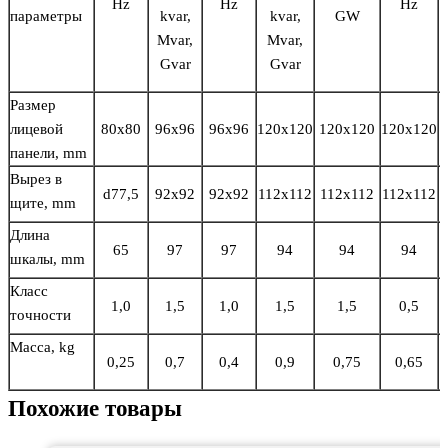
Hz
Hz
Hz
параметры
kvar,
kvar,
GW
Mvar,
Mvar,
Gvar
Gvar
Размер
лицевой
80х80
96х96
96х96
120х120
120х120
120х120
1
панели, mm
Вырез в
d77,5
92х92
92х92
112х112
112х112
112х112
1
щите, mm
Длина
65
97
97
94
94
94
шкалы, mm
Класс
1,0
1,5
1,0
1,5
1,5
0,5
точности
Масса, kg
0,25
0,7
0,4
0,9
0,75
0,65
Похожие товары