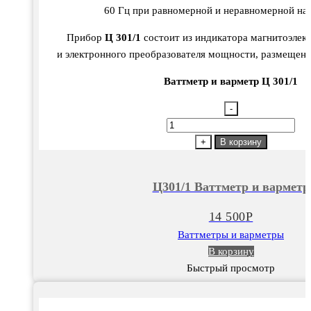
60 Гц при равномерной и неравномерной наг
Прибор
Ц 301/1
состоит из индикатора магнитоэлек
и электронного преобразователя мощности, размещенн
Ваттметр и варметр Ц 301/1
-
Количество
товара
+
В корзину
Ц301/1
Ваттметр
Ц301/1 Ваттметр и варметр
и
варметр
14 500
Р
Ваттметры и варметры
В корзину
Быстрый просмотр