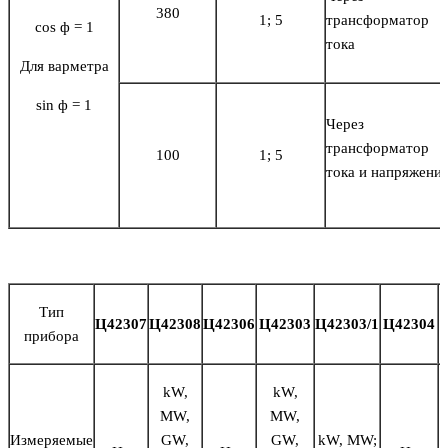
380
1; 5
трансформатор
cos ф = 1
тока
Для варметра
sin ф = 1
Через
трансформатор
100
1; 5
тока и напряжени
Тип
Ц42307
Ц42308
Ц42306
Ц42303
Ц42303/1
Ц42304
прибора
kW,
kW,
MW,
MW,
Измеряемые
GW,
GW,
kW, MW;