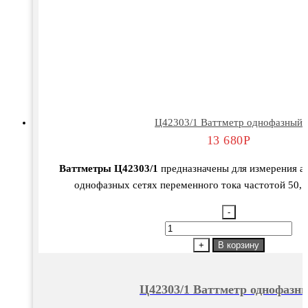
Ц42303/1 Ваттметр однофазный
13 680
Р
Ваттметры Ц42303/1
предназначены для измерения а
однофазных сетях переменного тока частотой 50, 6
-
Количество
товара
+
В корзину
Ц42303/1
Ваттметр
Ц42303/1 Ваттметр однофазн
однофазный