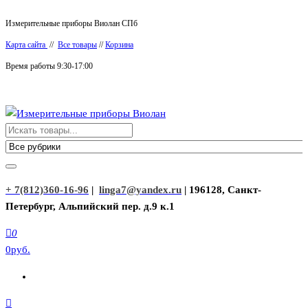
Перейти
Измерительные приборы Виолан СПб
к
Карта сайта
//
Все товары
//
Корзина
содержимому
Время работы 9:30-17:00
Измерительные приборы Виолан
+ 7(812)360-16-96
|
linga7@yandex.ru
| 196128, Санкт-
Петербург, Альпийский пер. д.9 к.1
0
0руб.