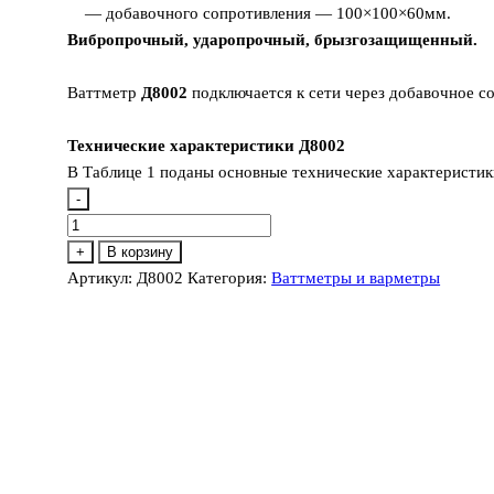
— добавочного сопротивления — 100×100×60мм.
Вибропрочный, ударопрочный, брызгозащищенный.
Ваттметр
Д8002
подключается к сети через добавочное 
Технические характеристики Д8002
В Таблице 1 поданы основные технические характеристик
-
Количество
товара
+
В корзину
Д8002
Артикул:
Д8002
Категория:
Ваттметры и варметры
Ваттметр