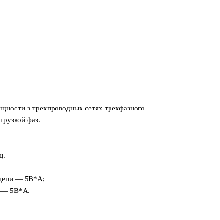
ощности в трехпроводных сетях трехфазного
грузкой фаз.
ц.
 цепи — 5В*А;
и — 5В*А.