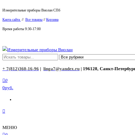
Перейти
Измерительные приборы Виолан СПб
к
Карта сайта
//
Все товары
//
Корзина
содержимому
Время работы 9:30-17:00
Измерительные приборы Виолан
+ 7(812)360-16-96
|
linga7@yandex.ru
| 196128, Санкт-Петербург
0
0руб.
МЕНЮ
0