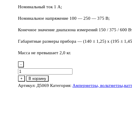
Номинальный ток 1 А;
Номинальное напряжение 100 — 250 — 375 В;
Конечное значение диапазона измерений 150 / 375 / 600 В
Габаритные размеры прибора — (140 ± 1,25) х (195 ± 1,45)
Масса не превышает 2,0 кг.
-
Количество
товара
+
В корзину
Д5069
Артикул:
Д5069
Категория:
Амперметры, вольтметры,ваттм
ваттварметр