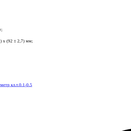
т;
 х (92 ± 2,7) мм;
етр кл.т.0.1-0.5