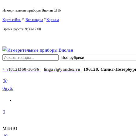
Перейти
Измерительные приборы Виолан СПб
к
Карта сайта
//
Все товары
//
Корзина
содержимому
Время работы 9:30-17:00
Измерительные приборы Виолан
+ 7(812)360-16-96
|
linga7@yandex.ru
| 196128, Санкт-Петербург
0
0руб.
МЕНЮ
0