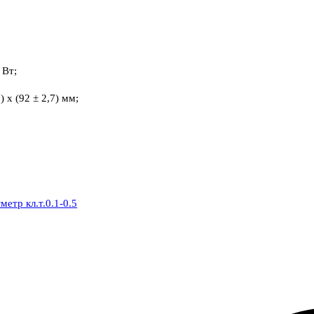
 Вт;
 х (92 ± 2,7) мм;
етр кл.т.0.1-0.5