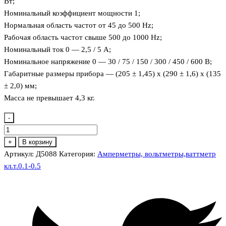
Вт;
Номинальный коэффициент мощности 1;
Нормальная область частот от 45 до 500 Hz;
Рабочая область частот свыше 500 до 1000 Hz;
Номинальный ток 0 — 2,5 / 5 А;
Номинальное напряжение 0 — 30 / 75 / 150 / 300 / 450 / 600 В;
Габаритные размеры прибора — (205 ± 1,45) х (290 ± 1,6) х (135
± 2,0) мм;
Масса не превышает 4,3 кг.
-
Количество
товара
+
В корзину
Д5088
Артикул:
Д5088
Категория:
Амперметры, вольтметры,ваттметр
Ваттметр
кл.т.0.1-0.5