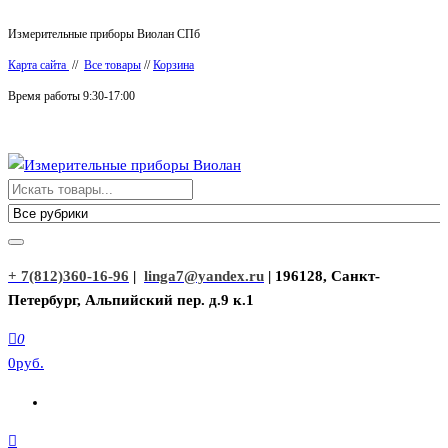
Перейти
Измерительные приборы Виолан СПб
к
Карта сайта
//
Все товары
//
Корзина
содержимому
Время работы 9:30-17:00
Измерительные приборы Виолан
+ 7(812)360-16-96
|
linga7@yandex.ru
| 196128, Санкт-
Петербург, Альпийский пер. д.9 к.1
0
0руб.