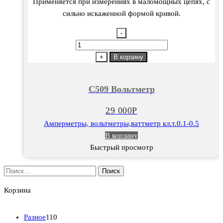
Применяется при измерениях в маломощных цепях, с
сильно искаженной формой кривой.
-
Количество
товара
+
В корзину
С509
Вольтметр
С509 Вольтметр
29 000
Р
Амперметры, вольтметры,ваттметр кл.т.0.1-0.5
В корзину
Быстрый просмотр
Найти:
Корзина
1
Разное
110