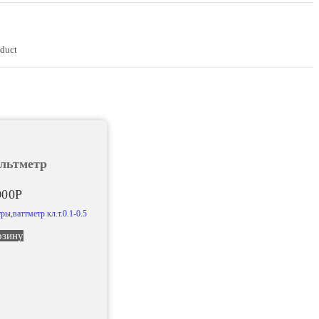
oduct
льтметр
000
Р
ы,ваттметр кл.т.0.1-0.5
рзину