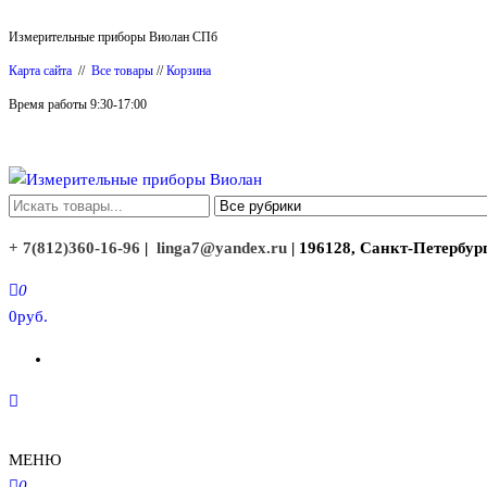
Перейти
Измерительные приборы Виолан СПб
к
Карта сайта
//
Все товары
//
Корзина
содержимому
Время работы 9:30-17:00
Измерительные приборы Виолан
+ 7(812)360-16-96
|
linga7@yandex.ru
| 196128, Санкт-Петербург
0
0руб.
МЕНЮ
0