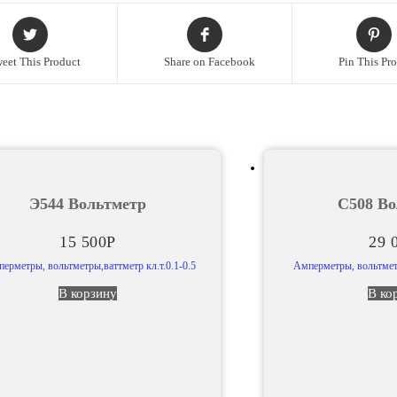
Миллиамперметр
eet This Product
Share on Facebook
Pin This Pr
Э544 Вольтметр
С508 Во
15 500
Р
29 
ерметры, вольтметры,ваттметр кл.т.0.1-0.5
Амперметры, вольтметр
В корзину
В ко