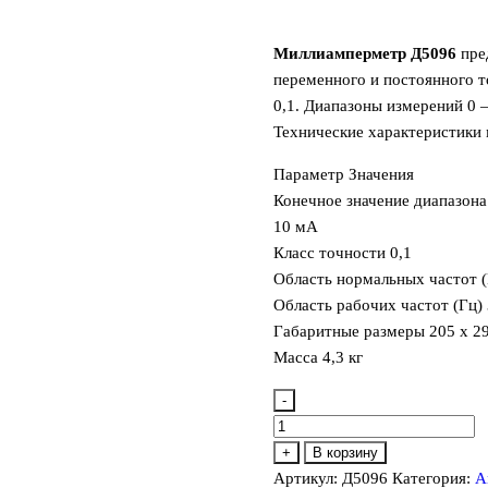
Миллиамперметр Д5096
пред
переменного и постоянного т
0,1. Диапазоны измерений 0 —
Технические характеристики
Параметр Значения
Конечное значение диапазона
10 мА
Класс точности 0,1
Область нормальных частот (
Область рабочих частот (Гц)
Габаритные размеры 205 х 2
Масса 4,3 кг
-
Количество
товара
+
В корзину
Д5096
Артикул:
Д5096
Категория:
А