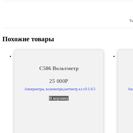
Tw
Похожие товары
С506 Вольтметр
25 000
Р
Амперметры, вольтметры,ваттметр кл.т.0.1-0.5
Амп
В корзину