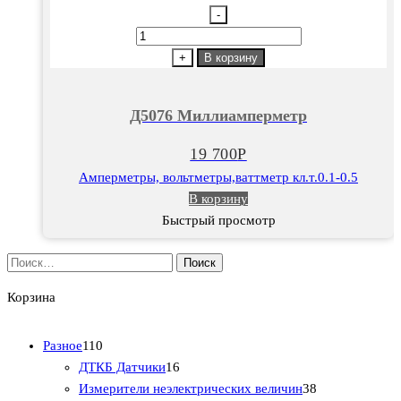
-
Количество
товара
+
В корзину
Д5076
Миллиамперметр
Д5076 Миллиамперметр
19 700
Р
Амперметры, вольтметры,ваттметр кл.т.0.1-0.5
В корзину
Быстрый просмотр
Найти:
Корзина
1
Разное
110
1
1
ДТКБ Датчики
16
0
6
3
Измерители неэлектрических величин
38