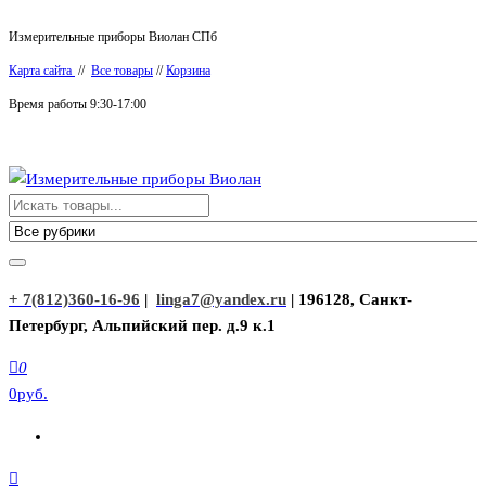
Перейти
Измерительные приборы Виолан СПб
к
Карта сайта
//
Все товары
//
Корзина
содержимому
Время работы 9:30-17:00
Измерительные приборы Виолан
+ 7(812)360-16-96
|
linga7@yandex.ru
| 196128, Санкт-
Петербург, Альпийский пер. д.9 к.1
0
0руб.