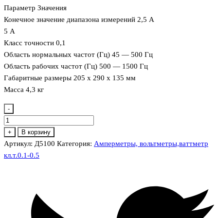
Параметр Значения
Конечное значение диапазона измерений 2,5 А
5 А
Класс точности 0,1
Область нормальных частот (Гц) 45 — 500 Гц
Область рабочих частот (Гц) 500 — 1500 Гц
Габаритные размеры 205 х 290 х 135 мм
Масса 4,3 кг
-
Количество
товара
+
В корзину
Д5100
Артикул:
Д5100
Категория:
Амперметры, вольтметры,ваттметр
Амперметр
кл.т.0.1-0.5