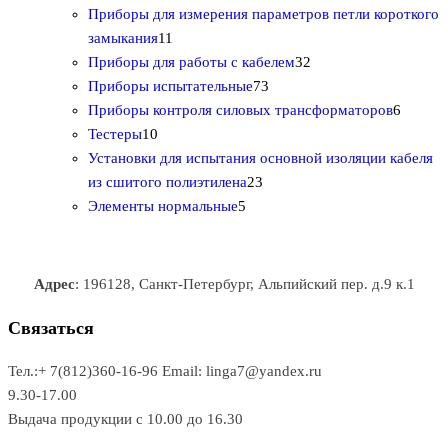
о
в
0
5
в
а
о
Приборы для измерения параметров петли короткого
1
в
а
т
т
р
в
замыкания
11
1
р
о
о
о
3
а
Приборы для работы с кабелем
32
т
а
в
в
7
в
2
р
Приборы испытательные
73
о
а
а
3
т
а
6
Приборы контроля силовых трансформаторов
6
1
в
р
р
т
о
т
Тестеры
10
0
а
о
о
о
в
о
Установки для испытания основной изоляции кабеля
т
р
в
в
2
в
а
в
из сшитого полиэтилена
23
о
о
5
3
а
р
а
Элементы нормальные
5
в
в
т
т
р
а
р
а
о
о
а
о
р
в
в
в
Адрес
: 196128, Санкт-Петербург, Альпийский пер. д.9 к.1
о
а
а
в
р
р
Связаться
о
а
Тел.:+ 7(812)360-16-96
Email: linga7@yandex.ru
в
9.30-17.00
Выдача продукции с 10.00 до 16.30