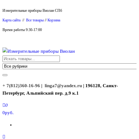
Перейти
Измерительные приборы Виолан СПб
к
Карта сайта
//
Все товары
//
Корзина
содержимому
Время работы 9:30-17:00
Измерительные приборы Виолан
+ 7(812)360-16-96
|
linga7@yandex.ru
| 196128, Санкт-
Петербург, Альпийский пер. д.9 к.1
0
0руб.