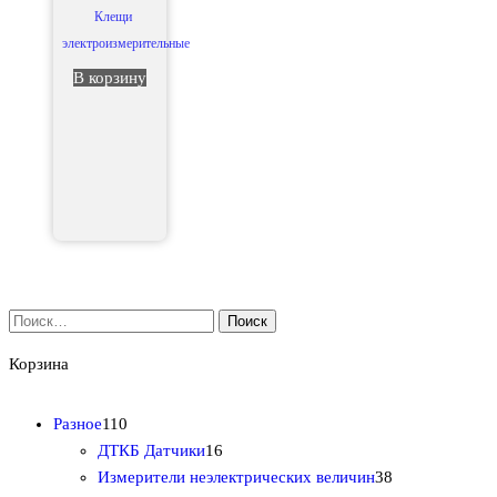
Клещи
электроизмерительные
В корзину
Найти:
Корзина
1
Разное
110
1
1
ДТКБ Датчики
16
0
6
3
Измерители неэлектрических величин
38