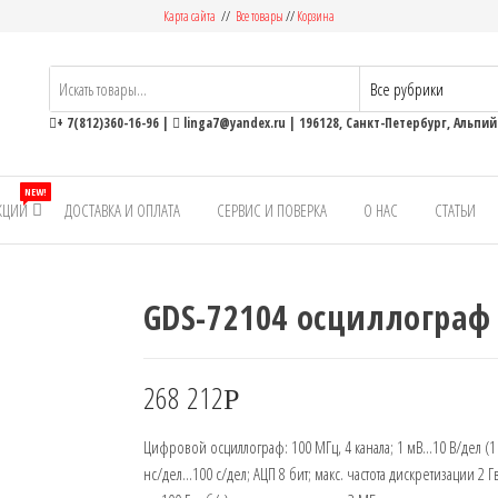
Карта сайта
//
Все товары
//
Корзина
ьные
+ 7(812)360-16-96
|
linga7@yandex.ru
| 196128, Санкт-Петербург, Альпийс
NEW!
КЦИИ
ДОСТАВКА И ОПЛАТА
СЕРВИС И ПОВЕРКА
О НАС
СТАТЬИ
GDS-72104 осциллограф
268 212
Р
Цифровой осциллограф: 100 МГц, 4 канала; 1 мВ…10 В/дел (1
нс/дел…100 с/дел; АЦП 8 бит; макс. частота дискретизации 2 Г