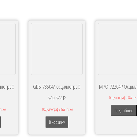
ллограф
GDS-73504A осциллограф
MPO-72204P Осцил
540 544
Р
Осциллографы GW Ins
nstek
Осциллографы GW Instek
Подробнее
В корзину