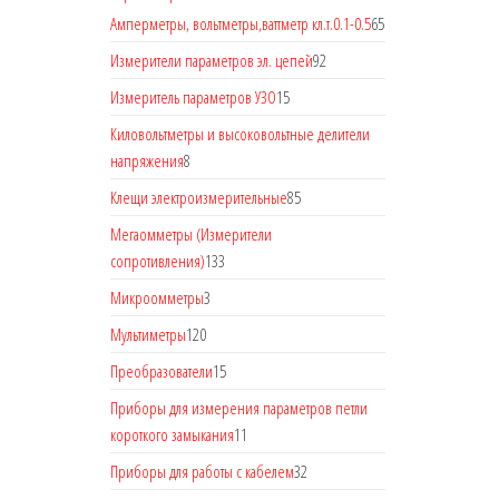
Амперметры, вольтметры,ваттметр кл.т.0.1-0.5
65
Измерители параметров эл. цепей
92
Измеритель параметров УЗО
15
Киловольтметры и высоковольтные делители
напряжения
8
Клещи электроизмерительные
85
Мегаомметры (Измерители
сопротивления)
133
Микроомметры
3
Мультиметры
120
Преобразователи
15
Приборы для измерения параметров петли
короткого замыкания
11
Приборы для работы с кабелем
32