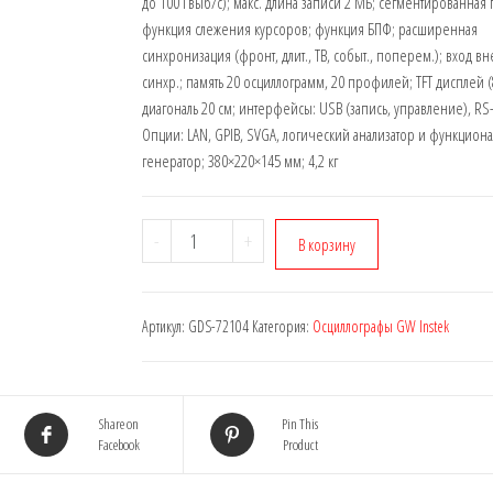
до 100 Гвыб/с); макс. длина записи 2 МБ; сегментированная 
функция слежения курсоров; функция БПФ; расширенная
синхронизация (фронт, длит., ТВ, событ., поперем.); вход в
синхр.; память 20 осциллограмм, 20 профилей; TFT дисплей 
диагональ 20 см; интерфейсы: USB (запись, управление), RS-
Опции: LAN, GPIB, SVGA, логический анализатор и функцион
генератор; 380×220×145 мм; 4,2 кг
-
+
В корзину
Артикул:
GDS-72104
Категория:
Осциллографы GW Instek
Share on
Pin This
Facebook
Product