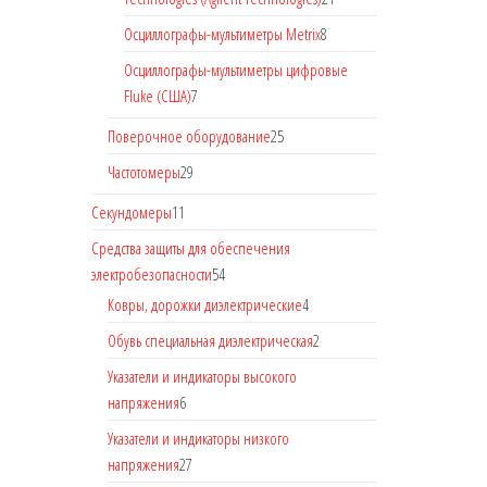
Осциллографы-мультиметры Metrix
8
Осциллографы-мультиметры цифровые
Fluke (США)
7
Поверочное оборудование
25
Частотомеры
29
Секундомеры
11
Средства защиты для обеспечения
электробезопасности
54
Ковры, дорожки диэлектрические
4
Обувь специальная диэлектрическая
2
Указатели и индикаторы высокого
напряжения
6
Указатели и индикаторы низкого
напряжения
27