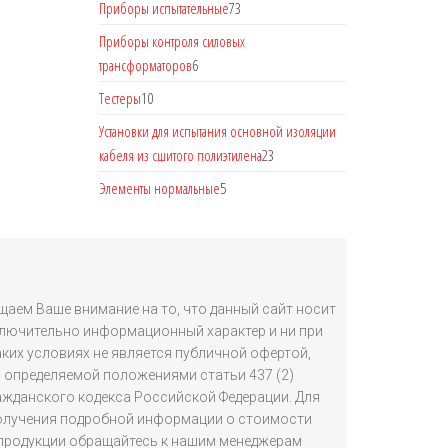
Приборы испытательные
73
Приборы контроля силовых
трансформаторов
6
Тестеры
10
Установки для испытания основной изоляции
кабеля из сшитого полиэтилена
23
Элементы нормальные
5
аем Ваше внимание на то, что данный сайт носит
лючительно информационный характер и ни при
аких условиях не является публичной офертой,
определяемой положениями статьи 437 (2)
ажданского кодекса Российской Федерации. Для
олучения подробной информации о стоимости
продукции обращайтесь к нашим менеджерам