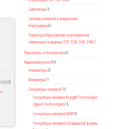
Самописцы
14
Системы контроля и измерения
температуры
65
Термопреобразователи сопротивления
платиновые и медные ТСП, ТСМ, ЭЧП, ЭЧМ.
1
Пирометры и тепловизоры
61
Радиоизмерение
594
Анализаторы
18
Вольтметры
71
лограф
Генераторы сигналов
110
tek
Генераторы сигналов Keysight Technologies
(Agilent Technologies)
16
Генераторы сигналов АКИП
39
Генераторы сигналов специальной формы