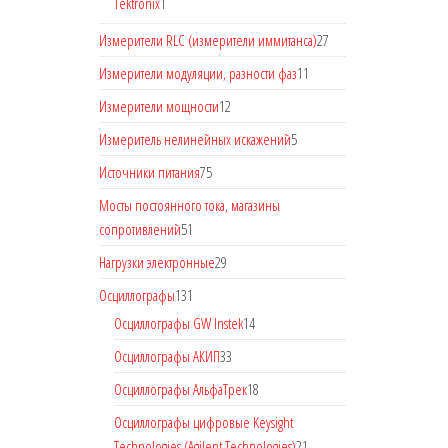
Tektronix
1
Измерители RLC (измерители иммитанса)
27
Измерители модуляции, разности фаз
11
Измерители мощности
12
Измеритель нелинейных искажений
5
Источники питания
75
Мосты постоянного тока, магазины
сопротивлений
51
Нагрузки электронные
29
Осциллографы
131
Осциллографы GW Instek
14
Осциллографы АКИП
33
Осциллографы АльфаТрек
18
Осциллографы цифровые Keysight
Technologies (Agilent Technologies)
21