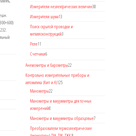
память,
Измерители неэлектрических величин
38
нешн.
Измерители шума
13
(800×600)
Поиск скрытой проводки и
232.
металлоконструкций
3
альный
Реле
11
Счетчики
6
Анемометры и барометры
22
Контрольно измерительные приборы и
автоматика (Кип и А)
125
Манометры
22
Манометры и вакуумметры для точных
измерений
8
Манометры и вакуумметры образцовые
7
Преобразователи термоэлектрические
(термопары) ТХА, ТХК, ТЖК.
8