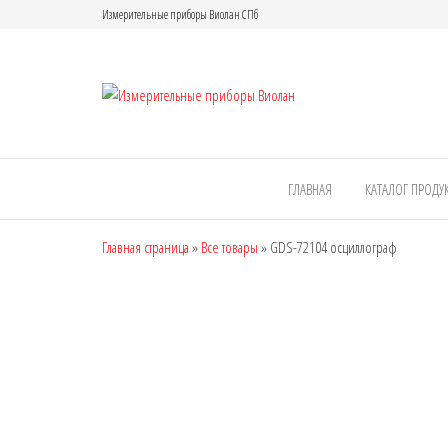
Измерительные приборы Виолан СПб
Измерител
приборы
Виолан
ГЛАВНАЯ
КАТАЛОГ ПРОДУ
Главная страница
»
Все товары
»
GDS-72104 осциллограф