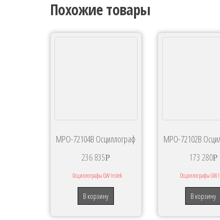
Похожие товары
MPO-72104B Осциллограф
MPO-72102B Осци
236 835
173 280
Р
Р
Осциллографы GW Instek
Осциллографы GW I
В корзину
В корзину