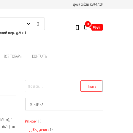
Время работы 9:30-17:00
0
0руб.
кий пер. д.9 к.1
ВСЕ ТОВАРЫ
КОНТАКТЫ
КОРЗИНА
 МОм); 1
Разное
110
выб/с (экв.
ДТКБ Датчики
16