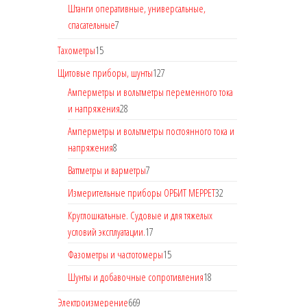
Штанги оперативные, универсальные,
спасательные
7
Тахометры
15
Щитовые приборы, шунты
127
Амперметры и вольтметры переменного тока
и напряжения
28
Амперметры и вольтметры постоянного тока и
напряжения
8
Ваттметры и варметры
7
Измерительные приборы ОРБИТ МЕРРЕТ
32
Круглошкальные. Судовые и для тяжелых
условий эксплуатации.
17
Фазометры и частотомеры
15
Шунты и добавочные сопротивления
18
Электроизмерение
669