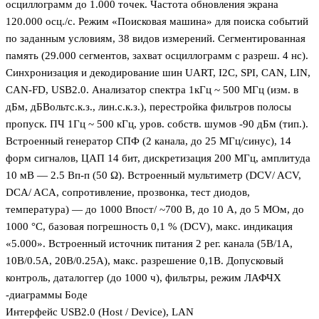
осциллограмм до 1.000 точек. Частота обновления экрана
120.000 осц./с. Режим «Поисковая машина» для поиска событий
по заданным условиям, 38 видов измерений. Сегментированная
память (29.000 сегментов, захват осциллограмм с разреш. 4 нс).
Синхронизация и декодирование шин UART, I2C, SPI, CAN, LIN,
CAN-FD, USB2.0. Анализатор спектра 1кГц ~ 500 МГц (изм. в
дБм, дБВольтс.к.з., лин.с.к.з.), перестройка фильтров полосы
пропуск. ПЧ 1Гц ~ 500 кГц, уров. собств. шумов -90 дБм (тип.).
Встроенный генератор СПФ (2 канала, до 25 МГц/синус), 14
форм сигналов, ЦАП 14 бит, дискретизация 200 МГц, амплитуда
10 мВ — 2.5 Вп-п (50 Ω). Встроенный мультиметр (DCV/ ACV,
DCA/ ACA, сопротивление, прозвонка, тест диодов,
температура) — до 1000 Впост/ ~700 В, до 10 А, до 5 МОм, до
1000 °С, базовая погрешность 0,1 % (DCV), макс. индикация
«5.000». Встроенный источник питания 2 рег. канала (5В/1A,
10В/0.5A, 20В/0.25A), макс. разрешение 0,1В. Допусковый
контроль, даталоггер (до 1000 ч), фильтры, режим ЛАФЧХ
-диаграммы Боде
Интерфейс USB2.0 (Host / Device), LAN