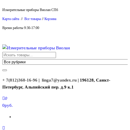
Перейти
Измерительные приборы Виолан СПб
к
Карта сайта
//
Все товары
//
Корзина
содержимому
Время работы 9:30-17:00
Измерительные приборы Виолан
+ 7(812)360-16-96
|
linga7@yandex.ru
| 196128, Санкт-
Петербург, Альпийский пер. д.9 к.1
0
0руб.