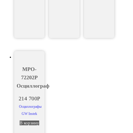
MPO-
72202P
Осциллограф
214 700
Р
Осциллографы
GW Instek
В корзину