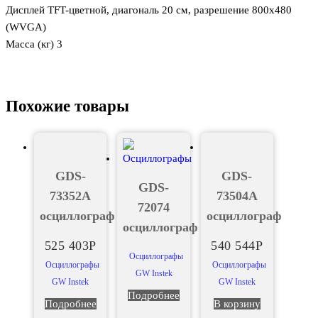
Дисплей TFT-цветной, диагональ 20 см, разрешение 800х480
(WVGA)
Масса (кг) 3
Похожие товары
GDS-
GDS-
GDS-
73352A
73504A
72074
осциллограф
осциллограф
осциллограф
525 403
Р
540 544
Р
Осциллографы
Осциллографы
Осциллографы
GW Instek
GW Instek
GW Instek
Подробнее
Подробнее
В корзину