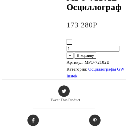
Осциллограф
173 280
Р
-
Количество
товара
+
В корзину
MPO-
Артикул:
MPO-72102B
72102B
Категория:
Осциллографы GW
Осциллограф
Instek
Tweet This Product