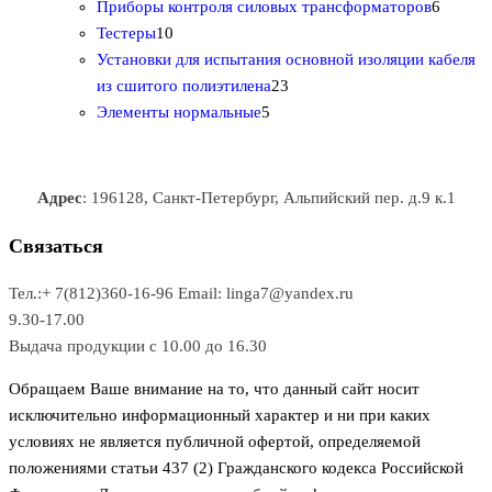
о
а
а
3
т
а
6
Приборы контроля силовых трансформаторов
6
1
в
р
р
т
о
т
Тестеры
10
0
а
о
о
о
в
о
Установки для испытания основной изоляции кабеля
т
р
в
в
2
в
а
в
из сшитого полиэтилена
23
о
о
5
3
а
р
а
Элементы нормальные
5
в
в
т
т
р
а
р
а
о
о
а
о
р
в
в
в
Адрес
: 196128, Санкт-Петербург, Альпийский пер. д.9 к.1
о
а
а
в
р
р
Связаться
о
а
Тел.:+ 7(812)360-16-96
Email: linga7@yandex.ru
в
9.30-17.00
Выдача продукции с 10.00 до 16.30
Обращаем Ваше внимание на то, что данный сайт носит
исключительно информационный характер и ни при каких
условиях не является публичной офертой, определяемой
положениями статьи 437 (2) Гражданского кодекса Российской