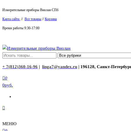
Перейти
Измерительные приборы Виолан СПб
к
Карта сайта
//
Все товары
//
Корзина
содержимому
Время работы 9:30-17:00
Измерительные приборы Виолан
+ 7(812)360-16-96
|
linga7@yandex.ru
| 196128, Санкт-Петербург
0
0руб.
МЕНЮ
0