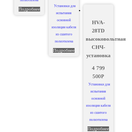
полиэтилена
Установки для
Подробнее
испытания
основной
HVA-
изоляции кабеля
28TD
из сшитого
высоковольтная
полиэтилена
СНЧ-
Подробнее
установка
4 799
500
Р
Установки для
испытания
основной
изоляции кабеля
из сшитого
полиэтилена
Подробнее