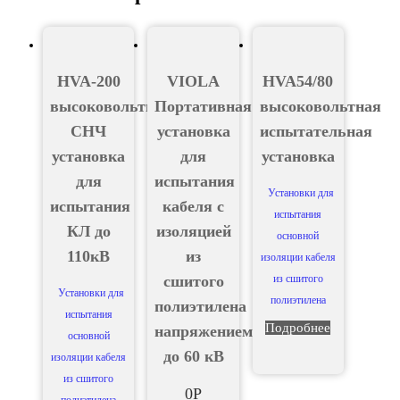
HVA-200
VIOLA
HVA54/80
высоковольтная
Портативная
высоковольтная
СНЧ
установка
испытательная
установка
для
установка
для
испытания
Установки для
испытания
кабеля с
испытания
КЛ до
изоляцией
основной
110кВ
из
изоляции кабеля
сшитого
из сшитого
Установки для
полиэтилена
полиэтилена
испытания
Подробнее
напряжением
основной
до 60 кВ
изоляции кабеля
из сшитого
0
Р