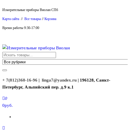
Перейти
Измерительные приборы Виолан СПб
к
Карта сайта
//
Все товары
//
Корзина
содержимому
Время работы 9:30-17:00
Измерительные приборы Виолан
+ 7(812)360-16-96
|
linga7@yandex.ru
| 196128, Санкт-
Петербург, Альпийский пер. д.9 к.1
0
0руб.