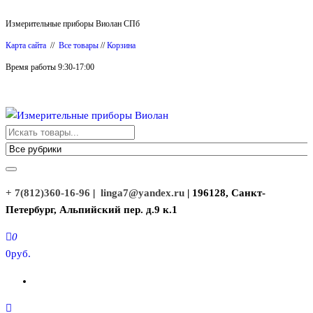
Перейти
Измерительные приборы Виолан СПб
к
Карта сайта
//
Все товары
//
Корзина
содержимому
Время работы 9:30-17:00
Измерительные приборы Виолан
+ 7(812)360-16-96
|
linga7@yandex.ru
| 196128, Санкт-
Петербург, Альпийский пер. д.9 к.1
0
0руб.