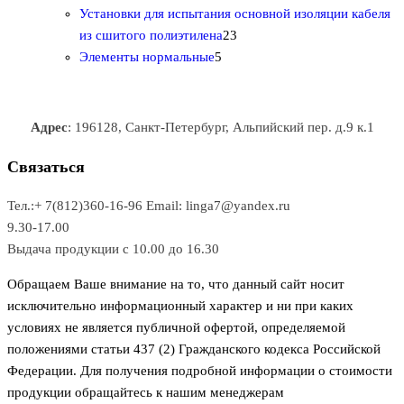
0
а
о
о
о
в
о
Установки для испытания основной изоляции кабеля
т
р
в
в
2
в
а
в
из сшитого полиэтилена
23
о
о
5
3
а
р
а
Элементы нормальные
5
в
в
т
т
р
а
р
а
о
о
а
о
р
в
в
в
Адрес
: 196128, Санкт-Петербург, Альпийский пер. д.9 к.1
о
а
а
в
р
р
Связаться
о
а
Тел.:+ 7(812)360-16-96
Email: linga7@yandex.ru
в
9.30-17.00
Выдача продукции с 10.00 до 16.30
Обращаем Ваше внимание на то, что данный сайт носит
исключительно информационный характер и ни при каких
условиях не является публичной офертой, определяемой
положениями статьи 437 (2) Гражданского кодекса Российской
Федерации. Для получения подробной информации о стоимости
продукции обращайтесь к нашим менеджерам