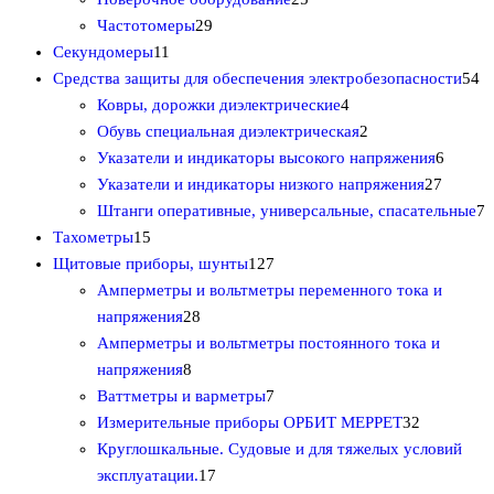
о
2
5
о
а
а
Частотомеры
29
1
в
9
т
в
р
р
Секундомеры
11
1
а
т
о
о
5
Средства защиты для обеспечения электробезопасности
54
т
р
о
в
4
в
4
Ковры, дорожки диэлектрические
4
о
о
в
а
т
2
т
Обувь специальная диэлектрическая
2
в
в
а
р
о
т
6
о
Указатели и индикаторы высокого напряжения
6
а
р
о
в
о
2
т
в
Указатели и индикаторы низкого напряжения
27
р
о
в
а
в
7
о
а
7
Штанги оперативные, универсальные, спасательные
7
1
о
в
р
а
т
в
р
т
Тахометры
15
5
в
1
а
р
о
а
а
о
Щитовые приборы, шунты
127
т
2
а
в
р
в
Амперметры и вольтметры переменного тока и
о
2
7
а
о
а
напряжения
28
в
8
т
р
в
р
Амперметры и вольтметры постоянного тока и
а
8
т
о
о
о
напряжения
8
р
т
о
в
7
в
в
Ваттметры и варметры
7
о
о
в
а
т
3
Измерительные приборы ОРБИТ МЕРРЕТ
32
в
в
а
р
о
2
Круглошкальные. Судовые и для тяжелых условий
а
р
1
о
в
т
эксплуатации.
17