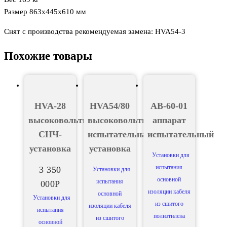
Размер 863x445x610 мм
Снят с производства рекомендуемая замена: HVA54-3
Похожие товары
HVA-28
HVA54/80
АВ-60-01
высоковольтная
высоковольтная
аппарат
СНЧ-
испытательная
испытательный
установка
установка
Установки для
испытания
3 350
Установки для
основной
испытания
000
Р
изоляции кабеля
основной
Установки для
из сшитого
изоляции кабеля
испытания
полиэтилена
из сшитого
основной