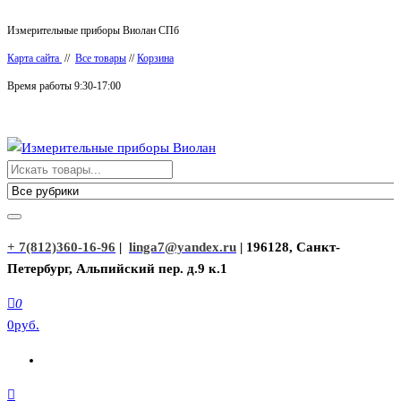
Перейти
Измерительные приборы Виолан СПб
к
Карта сайта
//
Все товары
//
Корзина
содержимому
Время работы 9:30-17:00
Измерительные приборы Виолан
+ 7(812)360-16-96
|
linga7@yandex.ru
| 196128, Санкт-
Петербург, Альпийский пер. д.9 к.1
0
0руб.