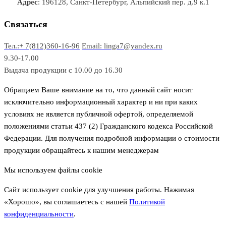
Адрес
: 196128, Санкт-Петербург, Альпийский пер. д.9 к.1
о
а
а
в
р
р
Связаться
о
а
Тел.:+ 7(812)360-16-96
Email: linga7@yandex.ru
в
9.30-17.00
Выдача продукции с 10.00 до 16.30
Обращаем Ваше внимание на то, что данный сайт носит
исключительно информационный характер и ни при каких
условиях не является публичной офертой, определяемой
положениями статьи 437 (2) Гражданского кодекса Российской
Федерации. Для получения подробной информации о стоимости
продукции обращайтесь к нашим менеджерам
Мы используем файлы cookie
Сайт использует cookie для улучшения работы. Нажимая
«Хорошо», вы соглашаетесь с нашей
Политикой
конфиденциальности
.