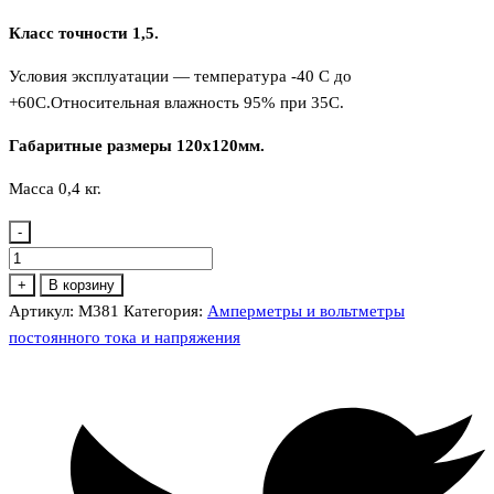
Класс точности 1,5.
Условия эксплуатации — температура -40 С до
+60С.Относительная влажность 95% при 35С.
Габаритные размеры 120х120мм.
Масса 0,4 кг.
-
Количество
товара
+
В корзину
М-381
Артикул:
М381
Категория:
Амперметры и вольтметры
Амперметр,вольтметр
постоянного тока и напряжения
120х120мм