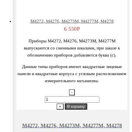
М4272, М4276, М4273М, М4277М, М4278
6 550
Р
Приборы М4272, М4276, М4273М, М4277М
выпускаются со сменными шкалами, при заказе к
обозначению приборов добавляется буква (с).
Данные типы приборов имеют квадратные лицевые
панели и квадратные корпуса с угловым расположением
измерительного механизма.
-
Количество
товара
+
В корзину
М4272,
М4276,
М4272, М4276, М4273М, М4277М, М4278
М4273М,