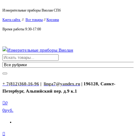
Перейти
Измерительные приборы Виолан СПб
к
Карта сайта
//
Все товары
//
Корзина
содержимому
Время работы 9:30-17:00
Измерительные приборы Виолан
+ 7(812)360-16-96
|
linga7@yandex.ru
| 196128, Санкт-
Петербург, Альпийский пер. д.9 к.1
0
0руб.