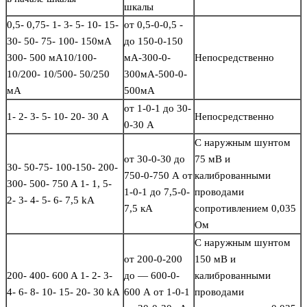
шкалы
0,5- 0,75- 1- 3- 5- 10- 15-
от 0,5-0-0,5 -
30- 50- 75- 100- 150мА
до 150-0-150
300- 500 мА10/100-
мА-300-0-
Непосредственно
10/200- 10/500- 50/250
300мА-500-0-
мА
500мА
от 1-0-1 до 30-
1- 2- 3- 5- 10- 20- 30 А
Непосредственно
0-30 А
С наружным шунтом
от 30-0-30 до
75 мВ и
30- 50-75- 100-150- 200-
750-0-750 А от
калиброванными
300- 500- 750 A 1- 1, 5-
1-0-1 до 7,5-0-
проводами
2- 3- 4- 5- 6- 7,5 kA
7,5 кА
сопротивлением 0,035
Ом
С наружным шунтом
от 200-0-200
150 мВ и
200- 400- 600 A 1- 2- 3-
до — 600-0-
калиброванными
4- 6- 8- 10- 15- 20- 30 kA
600 А от 1-0-1
проводами