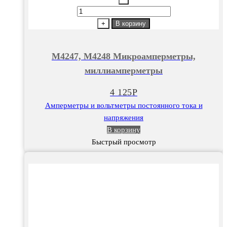
Количество
товара
+
В корзину
М4247,
М4248
М4247, М4248 Микроамперметры,
Микроамперметры,
миллиамперметры
миллиамперметры
4 125
Р
Амперметры и вольтметры постоянного тока и
напряжения
В корзину
Быстрый просмотр