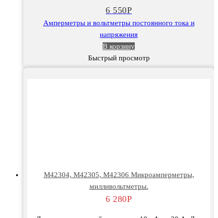
М4277М,
6 550
Р
М4278
Амперметры и вольтметры постоянного тока и
напряжения
В корзину
Быстрый просмотр
М42304, М42305, М42306 Микроамперметры,
милливольтметры.
6 280
Р