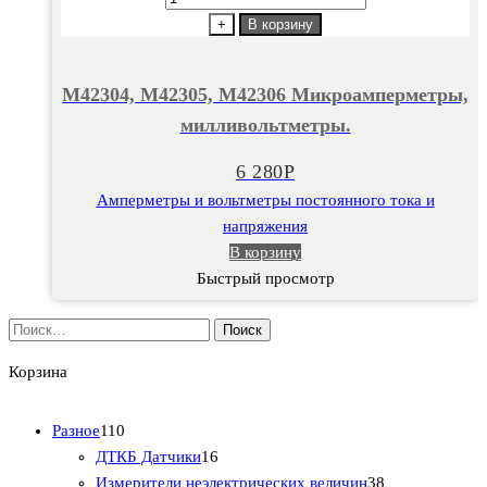
товара
+
В корзину
М42304,
М42305,
М42304, М42305, М42306 Микроамперметры,
М42306
милливольтметры.
Микроамперметры,
милливольтметры.
6 280
Р
Амперметры и вольтметры постоянного тока и
напряжения
В корзину
Быстрый просмотр
Найти:
Корзина
1
Разное
110
1
1
ДТКБ Датчики
16
0
6
3
Измерители неэлектрических величин
38