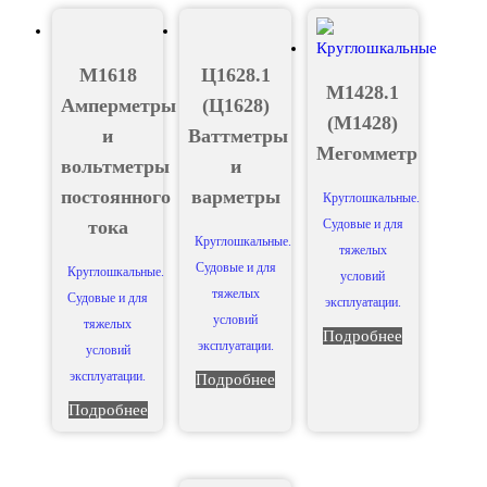
М1618
Ц1628.1
М1428.1
Амперметры
(Ц1628)
(М1428)
и
Ваттметры
Мегомметр
вольтметры
и
постоянного
варметры
Круглошкальные.
тока
Судовые и для
Круглошкальные.
тяжелых
Судовые и для
Круглошкальные.
условий
тяжелых
Судовые и для
эксплуатации.
условий
тяжелых
Подробнее
эксплуатации.
условий
эксплуатации.
Подробнее
Подробнее