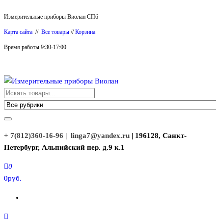
Перейти
Измерительные приборы Виолан СПб
к
Карта сайта
//
Все товары
//
Корзина
содержимому
Время работы 9:30-17:00
Измерительные приборы Виолан
+ 7(812)360-16-96
|
linga7@yandex.ru
| 196128, Санкт-
Петербург, Альпийский пер. д.9 к.1
0
0руб.