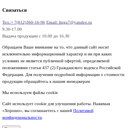
о
а
а
в
р
р
Связаться
о
а
Тел.:+ 7(812)360-16-96
Email: linga7@yandex.ru
в
9.30-17.00
Выдача продукции с 10.00 до 16.30
Обращаем Ваше внимание на то, что данный сайт носит
исключительно информационный характер и ни при каких
условиях не является публичной офертой, определяемой
положениями статьи 437 (2) Гражданского кодекса Российской
Федерации. Для получения подробной информации о стоимости
продукции обращайтесь к нашим менеджерам
Мы используем файлы cookie
Сайт использует cookie для улучшения работы. Нажимая
«Хорошо», вы соглашаетесь с нашей
Политикой
конфиденциальности
.