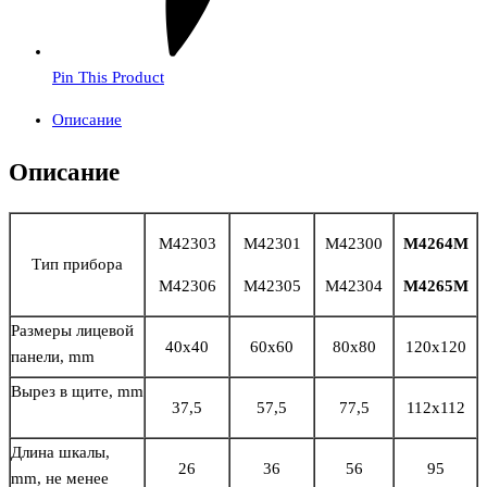
Pin This Product
Описание
Описание
М42303
М42301
М42300
М4264М
Тип прибора
М42306
М42305
М42304
М4265М
Размеры лицевой
40х40
60х60
80х80
120х120
панели, mm
Вырез в щите, mm
37,5
57,5
77,5
112х112
Длина шкалы,
26
36
56
95
mm, не менее