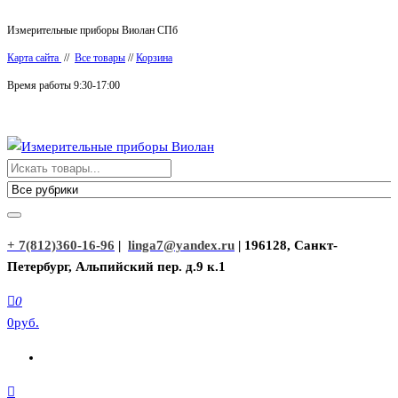
Перейти
Измерительные приборы Виолан СПб
к
Карта сайта
//
Все товары
//
Корзина
содержимому
Время работы 9:30-17:00
Измерительные приборы Виолан
+ 7(812)360-16-96
|
linga7@yandex.ru
| 196128, Санкт-
Петербург, Альпийский пер. д.9 к.1
0
0руб.