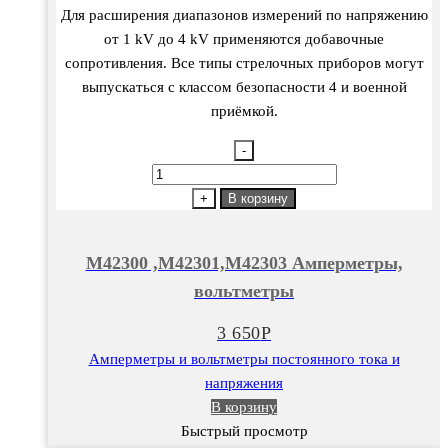
Для расширения диапазонов измерений по напряжению
от 1 kV до 4 kV применяются добавочные
сопротивления. Все типы стрелочных приборов могут
выпускаться с классом безопасности 4 и военной
приёмкой.
-
Количество
товара
+
В корзину
M42300
,М42301,М42303
M42300 ,М42301,М42303 Амперметры,
Амперметры,
вольтметры
вольтметры
3 650
Р
Амперметры и вольтметры постоянного тока и
напряжения
В корзину
Быстрый просмотр