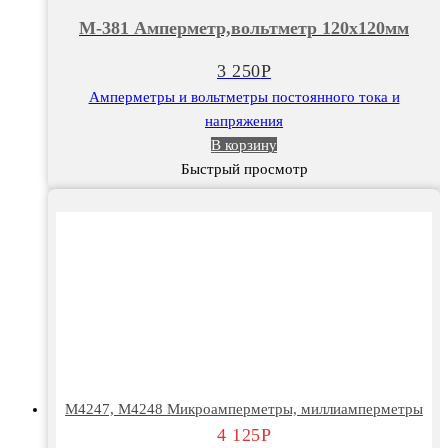
Амперметр,вольтметр
М-381 Амперметр,вольтметр 120х120мм
120х120мм
3 250
Р
Амперметры и вольтметры постоянного тока и
напряжения
В корзину
Быстрый просмотр
М4247, М4248 Микроамперметры, миллиамперметры
4 125
Р