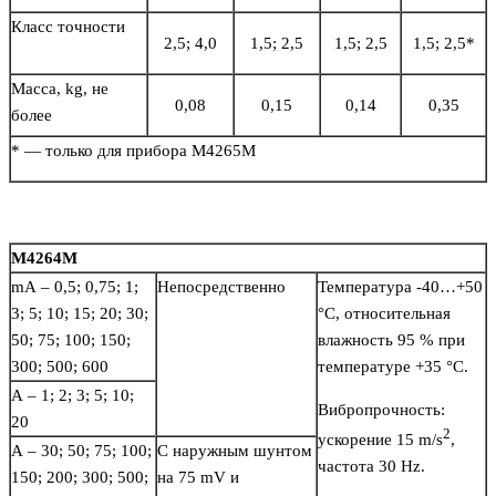
Класс точности
2,5; 4,0
1,5; 2,5
1,5; 2,5
1,5; 2,5*
Масса, kg, не
0,08
0,15
0,14
0,35
более
* — только для прибора М4265М
М4264М
mA – 0,5; 0,75; 1;
Непосредственно
Температура -40…+50
3; 5; 10; 15; 20; 30;
°С, относительная
50; 75; 100; 150;
влажность 95 % при
300; 500; 600
температуре +35 °С.
A – 1; 2; 3; 5; 10;
Вибропрочность:
20
2
ускорение 15 m/s
,
A – 30; 50; 75; 100;
С наружным шунтом
частота 30 Hz.
150; 200; 300; 500;
на 75 mV и