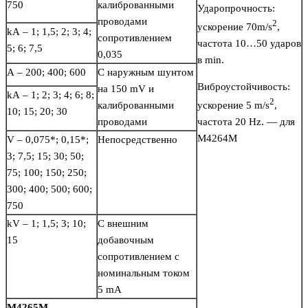
750
калиброванными
Ударопрочность:
проводами
2
ускорение 70m/s
,
kA – 1; 1,5; 2; 3; 4;
сопротивлением
частота 10…50 ударов
5; 6; 7,5
0,035
в min.
A – 200; 400; 600
С наружным шунтом
Виброустойчивость:
на 150 mV и
kA – 1; 2; 3; 4; 6; 8;
2
калиброванными
ускорение 5 m/s
,
10; 15; 20; 30
проводами
частота 20 Hz. — для
М4264М
V – 0,075*; 0,15*;
Непосредственно
3; 7,5; 15; 30; 50;
75; 100; 150; 250;
300; 400; 500; 600;
750
kV – 1; 1,5; 3; 10;
С внешним
15
добавочным
сопротивлением с
номинальным током
5 mA
М4265М