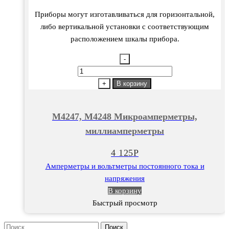
Приборы могут изготавливаться для горизонтальной,
либо вертикальной установки с соответствующим
расположением шкалы прибора.
-
Количество
товара
+
В корзину
М4247,
М4248
М4247, М4248 Микроамперметры,
Микроамперметры,
миллиамперметры
миллиамперметры
4 125
Р
Амперметры и вольтметры постоянного тока и
напряжения
В корзину
Быстрый просмотр
Найти: