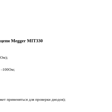
и цепи Megger MIT330
МОм);
) -100Ом;
жет применяться для проверки диодов);