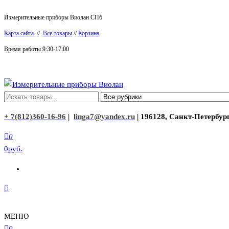
Перейти
Измерительные приборы Виолан СПб
к
Карта сайта
//
Все товары
//
Корзина
содержимому
Время работы 9:30-17:00
Измерительные приборы Виолан
+ 7(812)360-16-96
|
linga7@yandex.ru
| 196128, Санкт-Петербург
0
0руб.
МЕНЮ
0