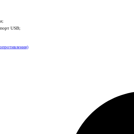
а;
 порт USB;
опротивления)