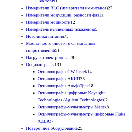
а
р
о
1
в
о
т
Tektronix
1
в
т
а
в
о
2
Измерители RLC (измерители иммитанса)
27
о
р
а
в
1
7
Измерители модуляции, разности фаз
11
в
о
1
р
а
1
т
Измерители мощности
12
а
в
2
о
р
5
т
о
Измеритель нелинейных искажений
5
р
7
т
в
о
т
о
в
Источники питания
75
5
о
в
о
в
а
Мосты постоянного тока, магазины
5
т
в
в
а
р
сопротивлений
51
1
о
2
а
а
р
о
Нагрузки электронные
29
т
1
в
9
р
р
о
в
Осциллографы
131
о
3
а
т
о
1
о
в
Осциллографы GW Instek
14
в
1
р
о
в
3
4
в
Осциллографы АКИП
33
а
т
о
в
3
т
1
Осциллографы АльфаТрек
18
р
о
в
а
т
о
8
Осциллографы цифровые Keysight
в
р
о
в
т
2
Technologies (Agilent Technologies)
21
а
о
в
а
о
8
1
Осциллографы-мультиметры Metrix
8
р
в
а
р
в
т
т
Осциллографы-мультиметры цифровые Fluke
7
р
о
а
о
о
(США)
7
т
2
а
в
р
в
в
Поверочное оборудование
25