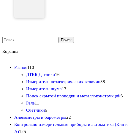
Найти:
Корзина
1
Разное
110
1
1
ДТКБ Датчики
16
0
6
3
Измерители неэлектрических величин
38
т
т
1
8
Измерители шума
13
о
о
3
т
3
Поиск скрытой проводки и металлоконструкций
3
в
1
в
т
о
т
Реле
11
а
1
6
а
о
в
о
Счетчики
6
р
т
т
р
в
2
а
в
Анемометры и барометры
22
о
о
о
о
а
2
р
а
Контрольно измерительные приборы и автоматика (Кип и
1
в
в
в
в
р
т
о
р
А)
125