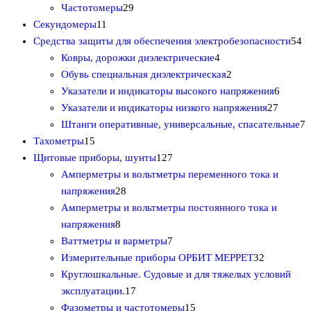
о
2
5
о
а
а
Частотомеры
29
1
в
9
т
в
р
р
Секундомеры
11
1
а
т
о
о
5
Средства защиты для обеспечения электробезопасности
54
т
р
о
в
4
в
4
Ковры, дорожки диэлектрические
4
о
о
в
а
т
2
т
Обувь специальная диэлектрическая
2
в
в
а
р
о
т
6
о
Указатели и индикаторы высокого напряжения
6
а
р
о
в
о
2
т
в
Указатели и индикаторы низкого напряжения
27
р
о
в
а
в
7
о
а
7
Штанги оперативные, универсальные, спасательные
7
1
о
в
р
а
т
в
р
т
Тахометры
15
5
в
1
а
р
о
а
а
о
Щитовые приборы, шунты
127
т
2
а
в
р
в
Амперметры и вольтметры переменного тока и
о
2
7
а
о
а
напряжения
28
в
8
т
р
в
р
Амперметры и вольтметры постоянного тока и
а
8
т
о
о
о
напряжения
8
р
т
о
в
7
в
в
Ваттметры и варметры
7
о
о
в
а
т
3
Измерительные приборы ОРБИТ МЕРРЕТ
32
в
в
а
р
о
2
Круглошкальные. Судовые и для тяжелых условий
а
р
1
о
в
т
эксплуатации.
17
р
о
7
в
а
1
о
Фазометры и частотомеры
15