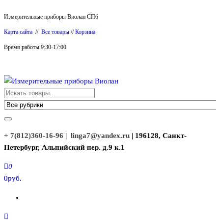
Перейти
Измерительные приборы Виолан СПб
к
Карта сайта
//
Все товары
//
Корзина
содержимому
Время работы 9:30-17:00
Измерительные приборы Виолан
+ 7(812)360-16-96
|
linga7@yandex.ru
| 196128, Санкт-
Петербург, Альпийский пер. д.9 к.1
0
0руб.