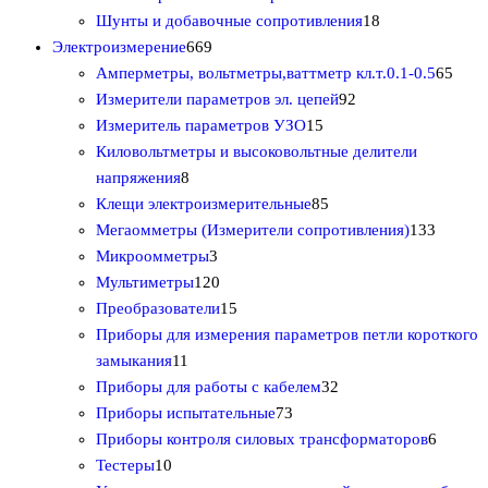
о
в
т
р
5
1
в
Шунты и добавочные сопротивления
18
в
6
о
о
т
8
а
Электроизмерение
669
6
в
в
о
т
р
6
Амперметры, вольтметры,ваттметр кл.т.0.1-0.5
65
9
а
в
9
о
а
5
Измерители параметров эл. цепей
92
т
р
а
1
2
в
т
Измеритель параметров УЗО
15
о
о
р
5
т
а
о
Киловольтметры и высоковольтные делители
8
в
в
о
т
о
р
в
напряжения
8
т
а
в
о
8
в
о
а
Клещи электроизмерительные
85
о
р
в
5
а
в
1
р
Мегаомметры (Измерители сопротивления)
133
в
о
3
а
т
р
3
о
Микроомметры
3
а
в
т
1
р
о
а
3
в
Мультиметры
120
р
о
2
1
о
в
т
Преобразователи
15
о
в
0
5
в
а
о
Приборы для измерения параметров петли короткого
1
в
а
т
т
р
в
замыкания
11
1
р
о
о
о
3
а
Приборы для работы с кабелем
32
т
а
в
в
7
в
2
р
Приборы испытательные
73
о
а
а
3
т
а
6
Приборы контроля силовых трансформаторов
6
1
в
р
р
т
о
т
Тестеры
10