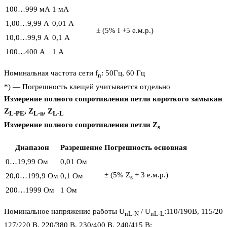
100…999 мА
1 мА
1,00…9,99 A
0,01 A
± (5% I +5 е.м.р.)
10,0…99,9 A
0,1 A
100…400 A
1 A
Номинальная частота сети f
: 50Гц, 60 Гц
n
*) — Погрешность клещей учитывается отдельно
Измерение полного сопротивления петли короткого замыкан
Z
, Z
, Z
L-PE
L-n
L-L
Измерение полного сопротивления петли Z
s
Диапазон
Разрешение
Погрешность основная
0…19,99 Ом
0,01 Ом
± (5% Z
+ 3 е.м.р.)
20,0…199,9 Ом
0,1 Ом
s
200…1999 Ом
1 Ом
Номинальное напряжение работы U
/ U
:110/190В, 115/200
nL-N
nL-L
127/220 В, 220/380 В, 230/400 В, 240/415 В;