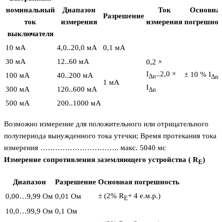
номинальный
Диапазон
Ток
Основна
Разрешение
ток
измерения
измерения
погрешнос
выключателя
10 мA
4,0..20,0 мA
0,1 мA
30 мA
12..60 мA
0,2 ×
I
..2,0 ×
± 10 % I
100 мA
40..200 мA
Δn
Δn
1 мA
I
300 мA
120..600 мA
Δn
500 мA
200..1000 мA
Возможно измерение для положительного или отрицательного
полупериода вынужденного тока утечки; Время протекания тока
измерения ………………………….. макс. 5040 мс
Измерение сопротивления заземляющего устройства ( R
)
E
Диапазон
Разрешение
Основная погрешность
± (2% R
+ 4 е.м.р.)
0,00…9,99 Ом
0,01 Ом
E
10,0…99,9 Ом
0,1 Ом