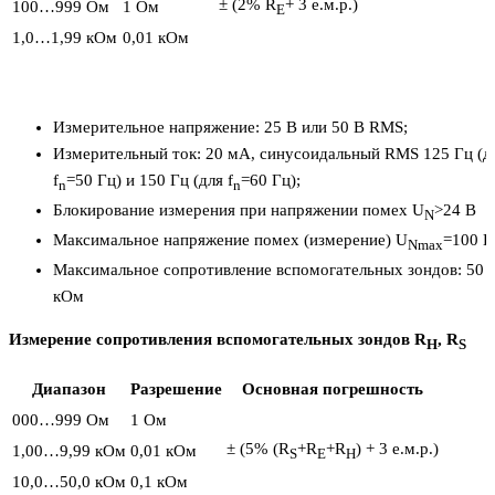
± (2% R
+ 3 е.м.р.)
100…999 Ом
1 Ом
E
1,0…1,99 кОм
0,01 кОм
Измерительное напряжение: 25 В или 50 В RMS;
Измерительный ток: 20 мA, синусоидальный RMS 125 Гц (д
f
=50 Гц) и 150 Гц (для f
=60 Гц);
n
n
Блокирование измерения при напряжении помех U
>24 В
N
Максимальное напряжение помех (измерение) U
=100 В
Nmax
Максимальное сопротивление вспомогательных зондов: 50
кОм
Измерение сопротивления вспомогательных зондов R
, R
H
S
Диапазон
Разрешение
Основная погрешность
000…999 Ом
1 Ом
± (5% (R
+R
+R
) + 3 е.м.р.)
1,00…9,99 кОм
0,01 кОм
S
E
H
10,0…50,0 кОм
0,1 кОм