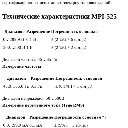
сертификационных испытаниях электроустановок зданий.
Технические характеристики MPI-525
Диапазон
Разрешение
Погрешность основная
0…299,9 В
0,1 В
± (2 %U + 6 е.м.р.)
300…500 В
1 В
± (2 %U + 2 е.м.р.)
Диапазон частоты 45…65 Гц
Измерение частоты
Диапазон
Разрешение
Погрешность основная
45,0…65,0 Гц
0,1 Гц
± (0,1% f + 1 е.м.р.)
Диапазон напряжения: 50…500В
Измерение переменного тока (True RMS)
Диапазон
Разрешение
Погрешность основная *)
0,0…99,9 мА
0,1 мА
± (5% I + 3 е.м.р.)