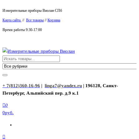
Перейти
Измерительные приборы Виолан СПб
к
Карта сайта
//
Все товары
//
Корзина
содержимому
Время работы 9:30-17:00
Измерительные приборы Виолан
+ 7(812)360-16-96
|
linga7@yandex.ru
| 196128, Санкт-
Петербург, Альпийский пер. д.9 к.1
0
0руб.