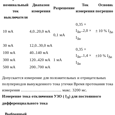
номинальный
Диапазон
Ток
Основна
Разрешение
ток
измерения
измерения
погрешнос
выключателя
0,35 ×
I
..2,0 ×
± 10 % I
10 мA
4,0..20,0 мA
Δn
Δn
0,1 мA
I
Δn
30 мA
12,0..30,0 мA
0,35 ×
100 мA
40..140 мA
I
..1,4 ×
±10 % I
Δn
Δn
300 мA
120..420 мA
1 мA
I
Δn
500 мA
200..700 мA
Допускается измерение для положительных и отрицательных
полупериодов вынужденного тока утечки Время протекания тока
измерения ………………………….. макс. 3200 мс.
Измерение тока отключения УЗО ( I
) для постоянного
A
дифференциального тока
Выбранный