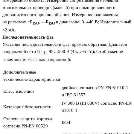
измеряемого объекта; Измерение сопротивления изоляции
многожильных проводов (макс. 5) при помощи внешнего
дополнительного приспособления; Измерение напряжения
на разъемах +R
, —R
в диапазоне: 0..440 В; Измерительный 
ISO
ISO
<2 мА.
Последовательность фаз
Указания последовательности фаз: прямая, обратная; Диапазон
напряжений сети U
: 95…500 В (45…65 Гц); Отображение
L-L
величины межфазных напряжений.
Дополнительные
технические характеристики
двойная, согласно PN-EN 61010-1
Класс изоляции
и IEC 61557
IV 300 В (III 600V) согласно PN-EN
Категория безопасности
61010-1
Степень защиты корпуса
IP54
согласно PN-EN 60529