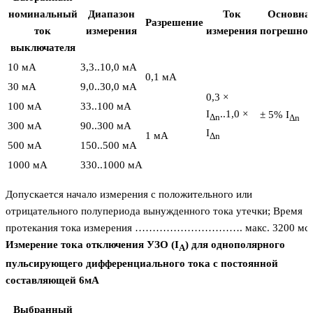
номинальный
Диапазон
Ток
Основна
Разрешение
ток
измерения
измерения
погрешнос
выключателя
10 мA
3,3..10,0 мA
0,1 мA
30 мA
9,0..30,0 мA
0,3 ×
100 мA
33..100 мA
I
..1,0 ×
± 5% I
Δn
Δn
300 мA
90..300 мA
I
1 мA
Δn
500 мA
150..500 мA
1000 мA
330..1000 мA
Допускается начало измерения с положительного или
отрицательного полупериода вынужденного тока утечки; Время
протекания тока измерения …………………………. макс. 3200 мс.
Измерение тока отключения УЗО (I
) для однополярного
A
пульсирующего дифференциального тока с постоянной
составляющей 6мA
Выбранный