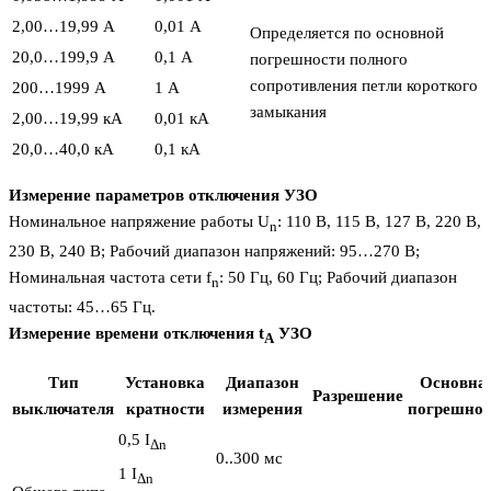
2,00…19,99 A
0,01 A
Определяется по основной
20,0…199,9 A
0,1 A
погрешности полного
сопротивления петли короткого
200…1999 A
1 A
замыкания
2,00…19,99 кA
0,01 кA
20,0…40,0 кA
0,1 кA
Измерение параметров отключения УЗО
Номинальное напряжение работы U
: 110 В, 115 В, 127 В, 220 В,
n
230 В, 240 В; Рабочий диапазон напряжений: 95…270 В;
Номинальная частота сети f
: 50 Гц, 60 Гц; Рабочий диапазон
n
частоты: 45…65 Гц.
Измерение времени отключения t
УЗО
A
Тип
Установка
Диапазон
Основна
Разрешение
выключателя
кратности
измерения
погрешнос
0,5 I
Δn
0..300 мс
1 I
Δn