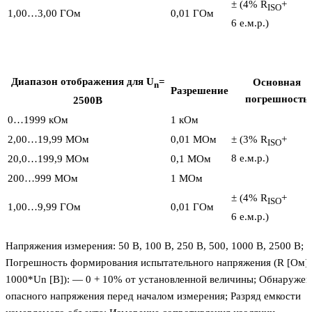
± (4% R
+
ISO
1,00…3,00 ГОм
0,01 ГОм
6 е.м.р.)
Диапазон отображения для U
=
Основная
n
Разрешение
погрешность
2500В
0…1999 кОм
1 кОм
2,00…19,99 MОм
0,01 MОм
± (3% R
+
ISO
8 е.м.р.)
20,0…199,9 MОм
0,1 MОм
200…999 MОм
1 MОм
± (4% R
+
ISO
1,00…9,99 ГОм
0,01 ГОм
6 е.м.р.)
Напряжения измерения: 50 В, 100 В, 250 В, 500, 1000 В, 2500 В;
Погрешность формирования испытательного напряжения (R [Ом] 
1000*Un [В]): — 0 + 10% от установленной величины; Обнаружен
опасного напряжения перед началом измерения; Разряд емкости