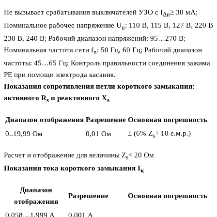
Не вызывает срабатывания выключателей УЗО с I
≥ 30 мA;
Δn
Номинальное рабочее напряжение U
: 110 В, 115 В, 127 В, 220 В,
n
230 В, 240 В; Рабочий диапазон напряжений: 95…270 В;
Номинальная частота сети f
: 50 Гц, 60 Гц; Рабочий диапазон
n
частоты: 45…65 Гц; Контроль правильности соединения зажима
PE при помощи электрода касания.
Показания сопротивления петли короткого замыкания:
активного R
и реактивного X
s
s
Диапазон отображения
Разрешение
Основная погрешность
± (6% Z
+ 10 е.м.р.)
0..19,99 Ом
0,01 Ом
s
Расчет и отображение для величины Z
< 20 Ом
s
Показания тока короткого замыкания I
к
Диапазон
Разрешение
Основная погрешность
отображения
0,058…1,999 A
0,001 A