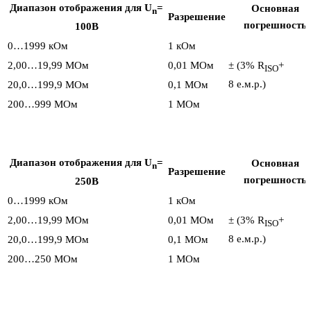
Диапазон отображения для U
=
Основная
n
Разрешение
погрешность
100В
0…1999 кОм
1 кОм
2,00…19,99 MОм
0,01 MОм
± (3% R
+
ISO
8 е.м.р.)
20,0…199,9 MОм
0,1 MОм
200…999 MОм
1 MОм
Диапазон отображения для U
=
Основная
n
Разрешение
погрешность
250В
0…1999 кОм
1 кОм
2,00…19,99 MОм
0,01 MОм
± (3% R
+
ISO
8 е.м.р.)
20,0…199,9 MОм
0,1 MОм
200…250 MОм
1 MОм