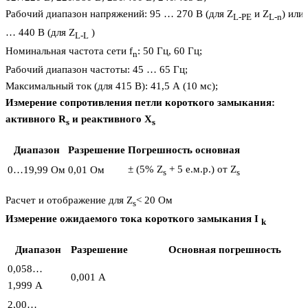
Рабочий диапазон напряжений: 95 … 270 В (для Z
и Z
) или
L-PE
L-n
… 440 В (для Z
)
L-L
Номинальная частота сети f
: 50 Гц, 60 Гц;
n
Рабочий диапазон частоты: 45 … 65 Гц;
Максимальный ток (для 415 В): 41,5 А (10 мс);
Измерение сопротивления петли короткого замыкания:
активного R
и реактивного X
s
s
Диапазон
Разрешение
Погрешность основная
± (5% Z
+ 5 е.м.р.) от Z
0…19,99 Ом
0,01 Ом
s
s
Расчет и отображение для Z
< 20 Ом
s
Измерение ожидаемого тока короткого замыкания I
k
Диапазон
Разрешение
Основная погрешность
0,058…
0,001 A
1,999 A
2,00…