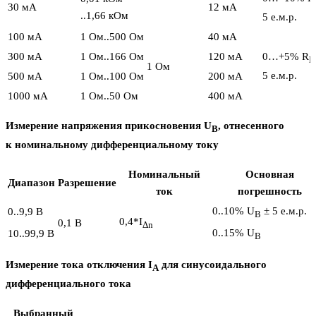
30 мA
12 мА
..1,66 кОм
5 е.м.р.
100 мA
1 Ом..500 Ом
40 мA
300 мA
1 Ом..166 Ом
120 мA
0…+5% R
E
1 Ом
5 е.м.р.
500 мA
1 Ом..100 Ом
200 мA
1000 мA
1 Ом..50 Ом
400 мA
Измерение напряжения прикосновения U
, отнесенного
B
к номинальному дифференциальному току
Номинальный
Основная
Диапазон
Разрешение
ток
погрешность
0..10% U
± 5 е.м.р.
0..9,9 В
B
0,4*I
0,1 В
Δn
0..15% U
10..99,9 В
B
Измерение тока отключения I
для синусоидального
A
дифференциального тока
Выбранный