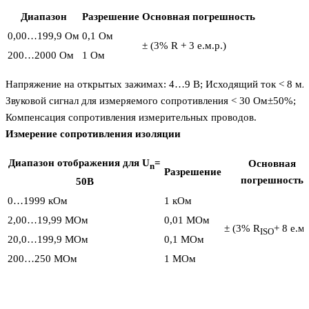
Диапазон
Разрешение
Основная погрешность
0,00…199,9 Ом
0,1 Ом
± (3% R + 3 е.м.р.)
200…2000 Ом
1 Ом
Напряжение на открытых зажимах: 4…9 В; Исходящий ток < 8 мA
Звуковой сигнал для измеряемого сопротивления < 30 Ом±50%;
Компенсация сопротивления измерительных проводов.
Измерение сопротивления изоляции
Диапазон отображения для U
=
Основная
n
Разрешение
погрешность
50В
0…1999 кОм
1 кОм
2,00…19,99 MОм
0,01 MОм
± (3% R
+ 8 е.м.
ISO
20,0…199,9 MОм
0,1 MОм
200…250 MОм
1 MОм