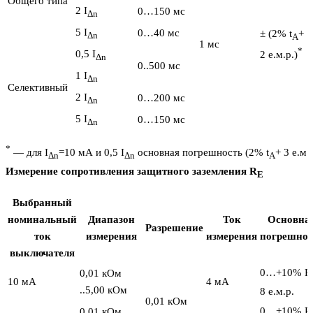
Общего типа
2 I
0…150 мс
Δn
5 I
0…40 мс
± (2% t
+
Δn
A
1 мс
*
0,5 I
2 е.м.р.)
Δn
0..500 мс
1 I
Δn
Селективный
2 I
0…200 мс
Δn
5 I
0…150 мс
Δn
*
— для I
=10 мА и 0,5 I
основная погрешность (2% t
+ 3 е.м.р
Δn
Δn
A
Измерение сопротивления защитного заземления R
E
Выбранный
номинальный
Диапазон
Ток
Основна
Разрешение
ток
измерения
измерения
погрешнос
выключателя
0…+10% R
0,01 кОм
10 мА
4 мА
..5,00 кОм
8 е.м.р.
0,01 кОм
0…+10% R
0,01 кОм