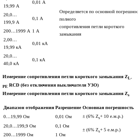
0,01 A
19,99 A
Определяется по основной погрешнос
20,0…
0,1 A
полного
199,9 A
сопротивления петли короткого
200…1999 A
1 A
замыкания
2,00…
0,01 кA
19,99 кA
20,0…
0,1 кA
40,0 кA
Измерение сопротивления петли короткого замыкания Z
L-
RCD (без отключения выключателя УЗО)
PE
Измерение сопротивления петли короткого замыкания Z
s
Диапазон отображения
Разрешение
Основная погрешность
± (6% Z
+ 10 е.м.р.)
0…19,99 Ом
0,01 Ом
s
20,0…199,9 Ом
0,1 Ом
± (6% Z
+ 5 е.м.р.)
s
200…1999 Ом
1 Ом