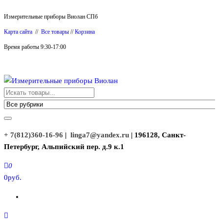
Перейти
Измерительные приборы Виолан СПб
к
Карта сайта
//
Все товары
//
Корзина
содержимому
Время работы 9:30-17:00
Измерительные приборы Виолан
+ 7(812)360-16-96
|
linga7@yandex.ru
| 196128, Санкт-
Петербург, Альпийский пер. д.9 к.1
0
0руб.