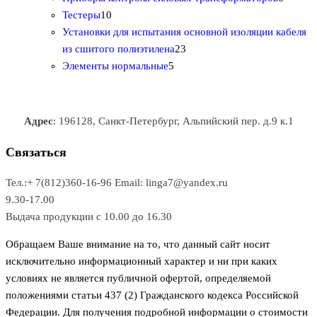
1
в
р
р
т
о
т
Тестеры
10
0
а
о
о
о
в
о
Установки для испытания основной изоляции кабеля
т
р
в
в
2
в
а
в
из сшитого полиэтилена
23
о
о
5
3
а
р
а
Элементы нормальные
5
в
в
т
т
р
а
р
а
о
о
а
о
р
в
в
в
Адрес
: 196128, Санкт-Петербург, Альпийский пер. д.9 к.1
о
а
а
в
р
р
Связаться
о
а
Тел.:+ 7(812)360-16-96
Email: linga7@yandex.ru
в
9.30-17.00
Выдача продукции с 10.00 до 16.30
Обращаем Ваше внимание на то, что данный сайт носит
исключительно информационный характер и ни при каких
условиях не является публичной офертой, определяемой
положениями статьи 437 (2) Гражданского кодекса Российской
Федерации. Для получения подробной информации о стоимости