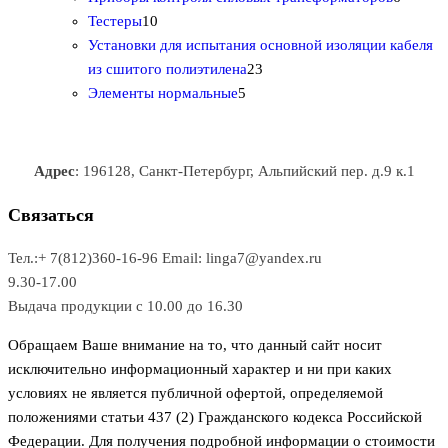
1
в
р
р
т
о
т
Тестеры
10
0
а
о
о
о
в
о
Установки для испытания основной изоляции кабеля
т
р
в
в
2
в
а
в
из сшитого полиэтилена
23
о
о
5
3
а
р
а
Элементы нормальные
5
в
в
т
т
р
а
р
а
о
о
а
о
р
в
в
в
Адрес
: 196128, Санкт-Петербург, Альпийский пер. д.9 к.1
о
а
а
в
р
р
Связаться
о
а
Тел.:+ 7(812)360-16-96
Email: linga7@yandex.ru
в
9.30-17.00
Выдача продукции с 10.00 до 16.30
Обращаем Ваше внимание на то, что данный сайт носит
исключительно информационный характер и ни при каких
условиях не является публичной офертой, определяемой
положениями статьи 437 (2) Гражданского кодекса Российской
Федерации. Для получения подробной информации о стоимости