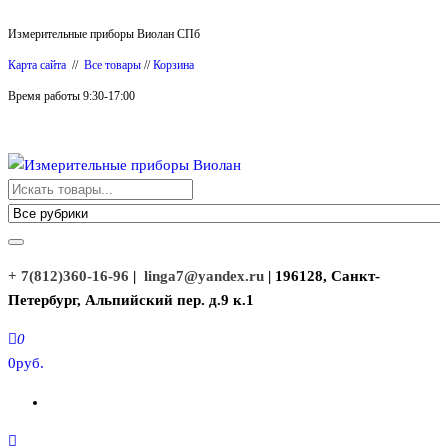
Перейти
Измерительные приборы Виолан СПб
к
Карта сайта
//
Все товары
//
Корзина
содержимому
Время работы 9:30-17:00
Измерительные приборы Виолан
+ 7(812)360-16-96
|
linga7@yandex.ru
| 196128, Санкт-
Петербург, Альпийский пер. д.9 к.1
0
0руб.