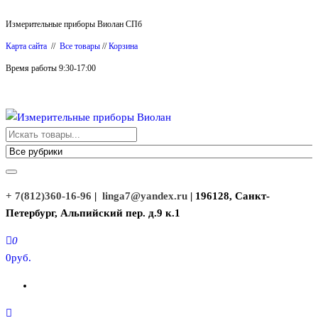
Перейти
Измерительные приборы Виолан СПб
к
Карта сайта
//
Все товары
//
Корзина
содержимому
Время работы 9:30-17:00
Измерительные приборы Виолан
+ 7(812)360-16-96
|
linga7@yandex.ru
| 196128, Санкт-
Петербург, Альпийский пер. д.9 к.1
0
0руб.