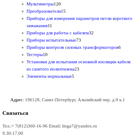
а
в
т
1
р
о
а
3
в
Мультиметры
120
р
о
2
1
о
в
т
Преобразователи
15
о
в
0
5
в
а
о
Приборы для измерения параметров петли короткого
1
в
а
т
т
р
в
замыкания
11
1
р
о
о
о
3
а
Приборы для работы с кабелем
32
т
а
в
в
7
в
2
р
Приборы испытательные
73
о
а
а
3
т
а
6
Приборы контроля силовых трансформаторов
6
1
в
р
р
т
о
т
Тестеры
10
0
а
о
о
о
в
о
Установки для испытания основной изоляции кабеля
т
р
в
в
2
в
а
в
из сшитого полиэтилена
23
о
о
5
3
а
р
а
Элементы нормальные
5
в
в
т
т
р
а
р
а
о
о
а
о
р
в
в
в
Адрес
: 196128, Санкт-Петербург, Альпийский пер. д.9 к.1
о
а
а
в
р
р
Связаться
о
а
Тел.:+ 7(812)360-16-96
Email: linga7@yandex.ru
в
9.30-17.00