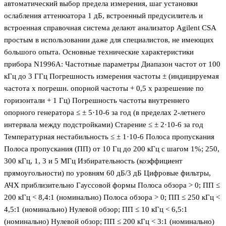
автоматический выбор предела измерения, шаг установки
ослабления аттенюатора 1 дБ, встроенный предусилитель и
встроенная справочная система делают анализатор Agilent CSA
простым в использовании даже для специалистов, не имеющих
большого опыта. Основные технические характеристики
прибора N1996A: Частотные параметры Диапазон частот от 100
кГц до 3 ГГц Погрешность измерения частоты ± (индицируемая
частота х погрешн. опорной частоты + 0,5 х разрешение по
горизонтали + 1 Гц) Погрешность частоты внутреннего
опорного генератора ≤ ± 5·10-6 за год (в пределах 2-летнего
интервала между подстройками) Старение ≤ ± 2·10-6 за год
Температурная нестабильность ≤ ± 1·10-6 Полоса пропускания
Полоса пропускания (ПП) от 10 Гц до 200 кГц с шагом 1%; 250,
300 кГц, 1, 3 и 5 МГц Избирательность (коэффициент
прямоугольности) по уровням 60 дБ/3 дБ Цифровые фильтры,
АЧХ приблизительно Гауссовой формы Полоса обзора > 0; ПП ≤
200 кГц < 8,4:1 (номинально) Полоса обзора > 0; ПП ≤ 250 кГц <
4,5:1 (номинально) Нулевой обзор; ПП ≤ 10 кГц < 6,5:1
(номинально) Нулевой обзор; ПП ≤ 200 кГц < 3:1 (номинально)