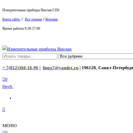
Перейти
Измерительные приборы Виолан СПб
к
Карта сайта
//
Все товары
//
Корзина
содержимому
Время работы 9:30-17:00
Измерительные приборы Виолан
+ 7(812)360-16-96
|
linga7@yandex.ru
| 196128, Санкт-Петербург
0
0руб.
МЕНЮ
0