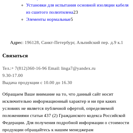
0
а
о
о
о
в
о
Установки для испытания основной изоляции кабеля
т
р
в
в
2
в
а
в
из сшитого полиэтилена
23
о
о
5
3
а
р
а
Элементы нормальные
5
в
в
т
т
р
а
р
а
о
о
а
о
р
в
в
в
Адрес
: 196128, Санкт-Петербург, Альпийский пер. д.9 к.1
о
а
а
в
р
р
Связаться
о
а
Тел.:+ 7(812)360-16-96
Email: linga7@yandex.ru
в
9.30-17.00
Выдача продукции с 10.00 до 16.30
Обращаем Ваше внимание на то, что данный сайт носит
исключительно информационный характер и ни при каких
условиях не является публичной офертой, определяемой
положениями статьи 437 (2) Гражданского кодекса Российской
Федерации. Для получения подробной информации о стоимости
продукции обращайтесь к нашим менеджерам