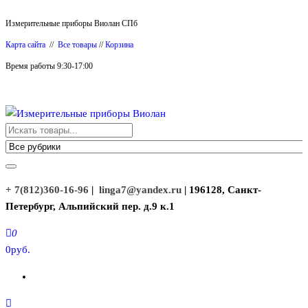
Перейти
Измерительные приборы Виолан СПб
к
Карта сайта
//
Все товары
//
Корзина
содержимому
Время работы 9:30-17:00
Измерительные приборы Виолан
+ 7(812)360-16-96
|
linga7@yandex.ru
| 196128, Санкт-
Петербург, Альпийский пер. д.9 к.1
0
0руб.