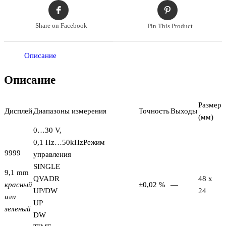
Share on Facebook
Pin This Product
Описание
Описание
Размер
Дисплей
Диапазоны измерения
Точность
Выходы
(мм)
0…30 V,
0,1 Hz…50kHzРежим
9999
управления
SINGLE
9,1 mm
QVADR
48 x
красный
±0,02 %
—
UP/DW
24
или
UP
зеленый
DW