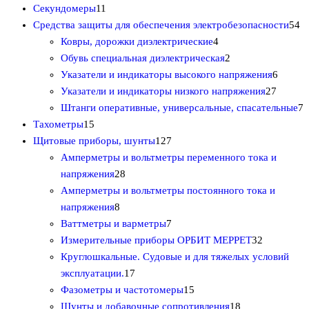
1
в
9
т
в
р
р
Секундомеры
11
1
а
т
о
о
5
Средства защиты для обеспечения электробезопасности
54
т
р
о
в
4
в
4
Ковры, дорожки диэлектрические
4
о
о
в
а
т
2
т
Обувь специальная диэлектрическая
2
в
в
а
р
о
т
6
о
Указатели и индикаторы высокого напряжения
6
а
р
о
в
о
2
т
в
Указатели и индикаторы низкого напряжения
27
р
о
в
а
в
7
о
а
7
Штанги оперативные, универсальные, спасательные
7
1
о
в
р
а
т
в
р
т
Тахометры
15
5
в
1
а
р
о
а
а
о
Щитовые приборы, шунты
127
т
2
а
в
р
в
Амперметры и вольтметры переменного тока и
о
2
7
а
о
а
напряжения
28
в
8
т
р
в
р
Амперметры и вольтметры постоянного тока и
а
8
т
о
о
о
напряжения
8
р
т
о
в
7
в
в
Ваттметры и варметры
7
о
о
в
а
т
3
Измерительные приборы ОРБИТ МЕРРЕТ
32
в
в
а
р
о
2
Круглошкальные. Судовые и для тяжелых условий
а
р
1
о
в
т
эксплуатации.
17
р
о
7
в
а
1
о
Фазометры и частотомеры
15
о
в
т
р
5
1
в
Шунты и добавочные сопротивления
18