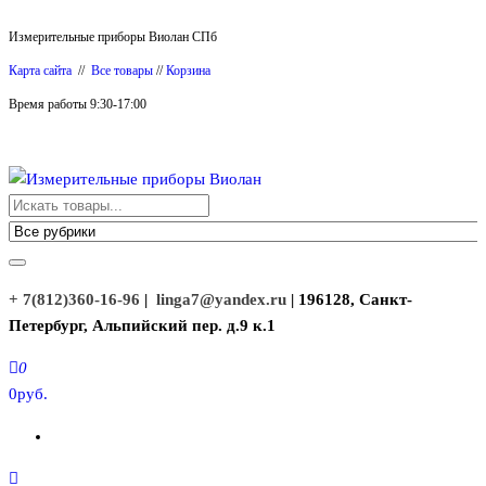
Перейти
Измерительные приборы Виолан СПб
к
Карта сайта
//
Все товары
//
Корзина
содержимому
Время работы 9:30-17:00
Измерительные приборы Виолан
+ 7(812)360-16-96
|
linga7@yandex.ru
| 196128, Санкт-
Петербург, Альпийский пер. д.9 к.1
0
0руб.