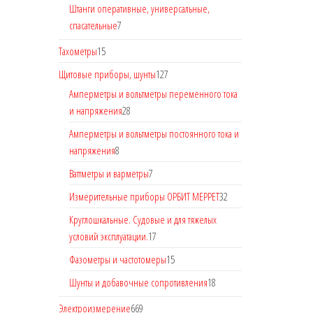
Штанги оперативные, универсальные,
спасательные
7
Тахометры
15
Щитовые приборы, шунты
127
Амперметры и вольтметры переменного тока
и напряжения
28
Амперметры и вольтметры постоянного тока и
напряжения
8
Ваттметры и варметры
7
Измерительные приборы ОРБИТ МЕРРЕТ
32
Круглошкальные. Судовые и для тяжелых
условий эксплуатации.
17
Фазометры и частотомеры
15
Шунты и добавочные сопротивления
18
Электроизмерение
669