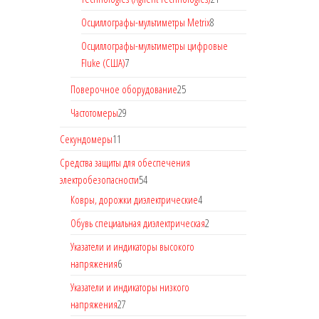
Осциллографы-мультиметры Metrix
8
Осциллографы-мультиметры цифровые
Fluke (США)
7
Поверочное оборудование
25
Частотомеры
29
Секундомеры
11
Средства защиты для обеспечения
электробезопасности
54
Ковры, дорожки диэлектрические
4
Обувь специальная диэлектрическая
2
Указатели и индикаторы высокого
напряжения
6
Указатели и индикаторы низкого
напряжения
27