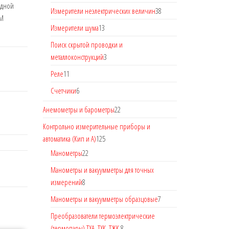
одной
Измерители неэлектрических величин
38
ММ
Измерители шума
13
Поиск скрытой проводки и
металлоконструкций
3
Реле
11
Счетчики
6
Анемометры и барометры
22
Контрольно измерительные приборы и
автоматика (Кип и А)
125
Манометры
22
Манометры и вакуумметры для точных
измерений
8
Манометры и вакуумметры образцовые
7
Преобразователи термоэлектрические
(термопары) ТХА, ТХК, ТЖК.
8