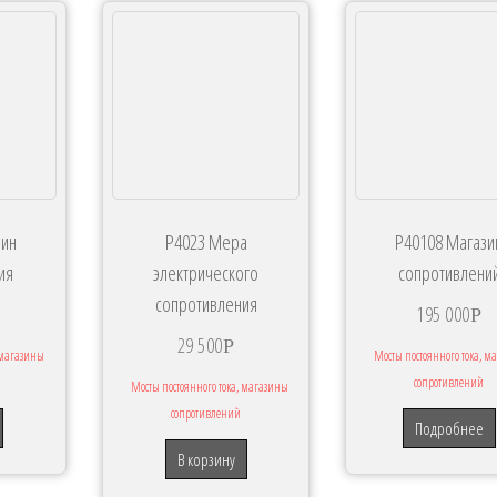
зин
Р4023 Мера
Р40108 Магази
ия
электрического
сопротивлени
сопротивления
195 000
Р
29 500
Р
, магазины
Мосты постоянного тока, м
сопротивлений
Мосты постоянного тока, магазины
сопротивлений
Подробнее
В корзину