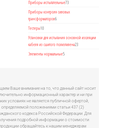
Приборы испытательные
73
Приборы контроля силовых
трансформаторов
6
Тестеры
10
Установки для испытания основной изоляции
кабеля из сшитого полиэтилена
23
Элементы нормальные
5
аем Ваше внимание на то, что данный сайт носит
лючительно информационный характер и ни при
аких условиях не является публичной офертой,
определяемой положениями статьи 437 (2)
ажданского кодекса Российской Федерации. Для
олучения подробной информации о стоимости
продукции обращайтесь к нашим менеджерам