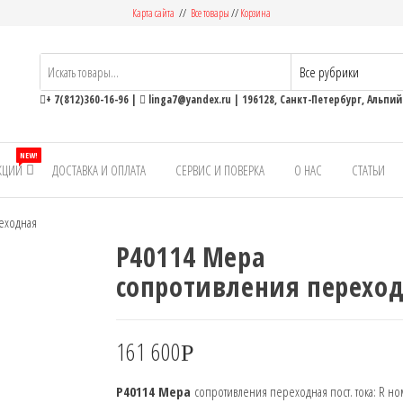
Карта сайта
//
Все товары
//
Корзина
ьные
+ 7(812)360-16-96
|
linga7@yandex.ru
| 196128, Санкт-Петербург, Альпийс
NEW!
КЦИИ
ДОСТАВКА И ОПЛАТА
СЕРВИС И ПОВЕРКА
О НАС
СТАТЬИ
еходная
Р40114 Мера
сопротивления перехо
161 600
Р
Р40114 Мера
сопротивления переходная пост. тока: R но