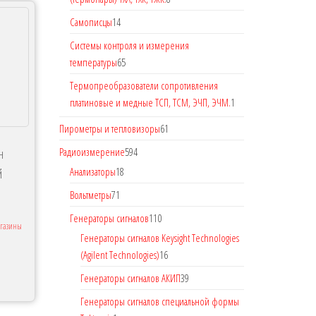
Самописцы
14
Системы контроля и измерения
температуры
65
Термопреобразователи сопротивления
платиновые и медные ТСП, ТСМ, ЭЧП, ЭЧМ.
1
Пирометры и тепловизоры
61
Радиоизмерение
594
н
Анализаторы
18
й
Вольтметры
71
Генераторы сигналов
110
агазины
Генераторы сигналов Keysight Technologies
(Agilent Technologies)
16
Генераторы сигналов АКИП
39
Генераторы сигналов специальной формы