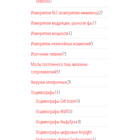
Tektronix
1
Измерители RLC (измерители иммитанса)
27
Измерители модуляции, разности фаз
11
Измерители мощности
12
Измеритель нелинейных искажений
5
Источники питания
75
Мосты постоянного тока, магазины
сопротивлений
51
Нагрузки электронные
29
Осциллографы
131
Осциллографы GW Instek
14
Осциллографы АКИП
33
Осциллографы АльфаТрек
18
Осциллографы цифровые Keysight
Technologies (Agilent Technologies)
21