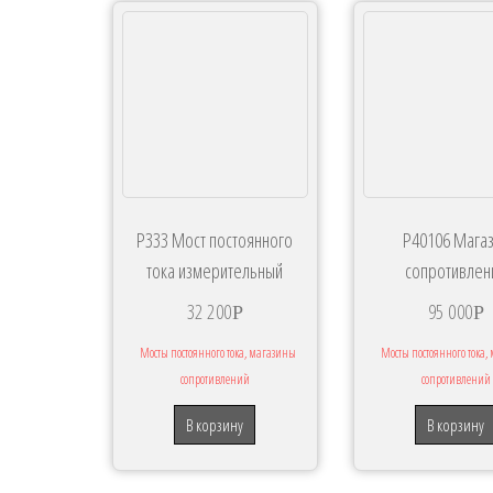
Р333 Мост постоянного
Р40106 Мага
тока измерительный
сопротивлен
32 200
95 000
Р
Р
Мосты постоянного тока, магазины
Мосты постоянного тока
сопротивлений
сопротивлений
В корзину
В корзину