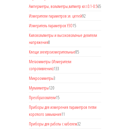
Амперметры, вольтметры,ваттметр кл.т.0.1-0.5
65
Измерители параметров эл. цепей
92
Измеритель параметров УЗО
15
Киловольтметры и высоковольтные делители
напряжения
8
Клещи электроизмерительные
85
Мегаомметры (Измерители
сопротивления)
133
Микроомметры
3
Мультиметры
120
Преобразователи
15
Приборы для измерения параметров петли
короткого замыкания
11
Приборы для работы с кабелем
32