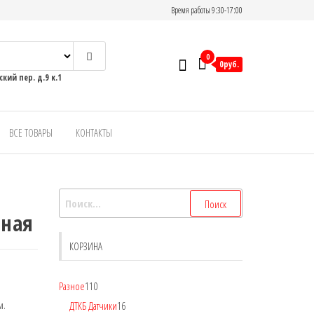
Время работы 9:30-17:00
0
0руб.
кий пер. д.9 к.1
ВСЕ ТОВАРЫ
КОНТАКТЫ
дная
КОРЗИНА
Разное
110
м.
ДТКБ Датчики
16