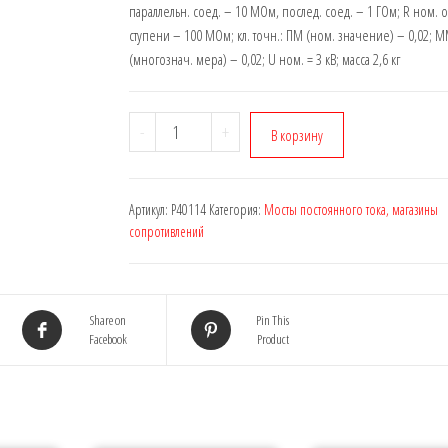
параллельн. соед. – 10 МОм, послед. соед. – 1 ГОм; R ном. 
ступени – 100 МОм; кл. точн.: ПМ (ном. значение) – 0,02; 
(многознач. мера) – 0,02; U ном. = 3 кВ; масса 2,6 кг
-
+
В корзину
Артикул:
Р40114
Категория:
Мосты постоянного тока, магазины
сопротивлений
Share on
Pin This
Facebook
Product